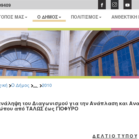
09409
ΤΟΠΟΣ ΜΑΣ
Ο ΔΗΜΟΣ
ΠΟΛΙΤΙΣΜΟΣ
ΑΝΘΕΚΤΙΚΗ
...
ική
Ο Δήμος
2010
νάληψη του Διαγωνισμού για την Ανάπλαση και Αν
ώπου από ΤΑΛΩΣ έως ΓΙΟΦΥΡΟ
Δ Ε Λ Τ Ι Ο Τ Υ Π Ο Υ