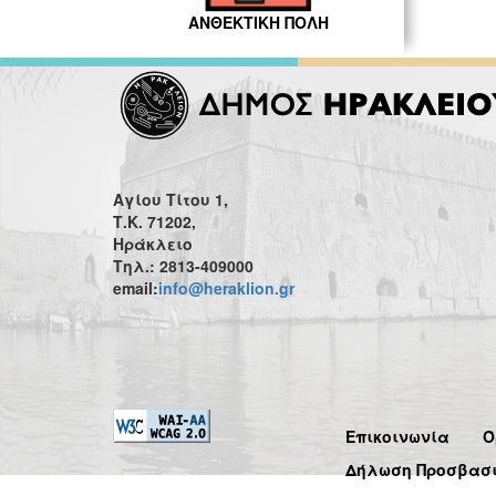
ΑΝΘΕΚΤΙΚΗ ΠΟΛΗ
Αγίου Τίτου 1,
Τ.Κ. 71202,
Ηράκλειο
Τηλ.: 2813-409000
email:
info@heraklion.gr
Επικοινωνία
Ό
Δήλωση Προσβασ