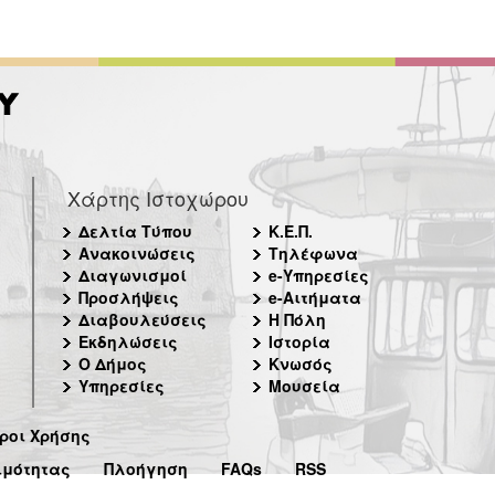
Χάρτης Ιστοχώρου
Δελτία Τύπου
Κ.Ε.Π.
Ανακοινώσεις
Τηλέφωνα
Διαγωνισμοί
e-Υπηρεσίες
Προσλήψεις
e-Αιτήματα
Διαβουλεύσεις
Η Πόλη
Εκδηλώσεις
Ιστορία
Ο Δήμος
Κνωσός
Υπηρεσίες
Μουσεία
ροι Χρήσης
ιμότητας
Πλοήγηση
FAQs
RSS