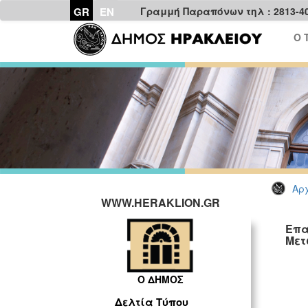
GR
EN
Γραμμή Παραπόνων τηλ : 2813-4
Ο 
Αρχ
WWW.HERAKLION.GR
Επα
Μετ
Ο ΔΗΜΟΣ
Δελτία Τύπου