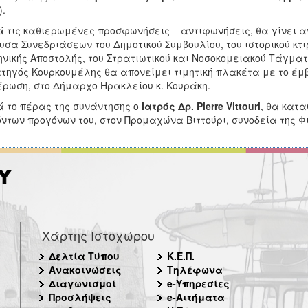
).
 τις καθιερωμένες προσφωνήσεις – αντιφωνήσεις, θα γίνει 
υσα Συνεδριάσεων του Δημοτικού Συμβουλίου, του ιστορικού κτ
νικής Αποστολής, του Στρατιωτικού και Νοσοκομειακού Τάγματ
τηγός Κουρκουμέλης θα απονείμει τιμητική πλακέτα με το έμ
ρωση, στο Δήμαρχο Ηρακλείου κ. Κουράκη.
 το πέρας της συνάντησης ο
Ιατρός Δρ.
Pierre
Vittouri
, θα κατα
ντων προγόνων του, στον Προμαχώνα Βιττούρι, συνοδεία της Φ
Χάρτης Ιστοχώρου
Δελτία Τύπου
Κ.Ε.Π.
Ανακοινώσεις
Τηλέφωνα
Διαγωνισμοί
e-Υπηρεσίες
Προσλήψεις
e-Αιτήματα