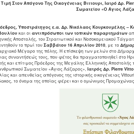
Τιμή Στον Απόγονο Της Οικογένειας Βιττουρι, Ιατρό Δρ.
Pier
Σωματείου «Ο Άγιος Λάζ
όεδρος, Υποστράτηγος ε.α. Δρ. Νικόλαος Κουρκουμέλης – Κ
βουλίου
και οι
αντιπρόσωποι των τοπικών παραρτημάτων
απ
νικής Αποστολής, του Στρατιωτικού και Νοσοκομειακού Τάγματ
ντηθούν το πρωί του
Σαββάτου 16 Απριλίου 2010
, με το
Δήμαρ
ρχιακό Μέγαρο της πόλης. Η επίσκεψη των μελών στο Δήμαρχο
ιας συναντήσεώς τους, που φέτος θα πραγματοποιηθεί στο Ηρ
τής και επίτιμος Πρόεδρος της Μεγάλης Ελληνικής Αποστολής 
νθρωπικού Σωματείου «Άγιος Λάζαρος»,
Ιατρός Δρ.
Pierre
Vitto
ίας και απευθείας απόγονος της ιστορικής οικογένειας Vittour
ακος, το όνομα της οποίας φέρει και ο ομώνυμος Προμαχώνας,