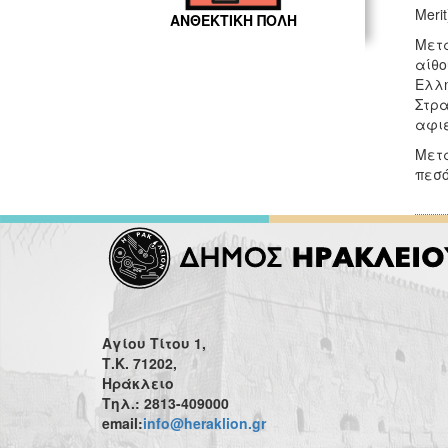
Merit
ΑΝΘΕΚΤΙΚΗ ΠΟΛΗ
Μετά
αίθο
Ελλη
Στρα
αφιέ
Μετά
πεσό
Αγίου Τίτου 1,
Τ.Κ. 71202,
Ηράκλειο
Τηλ.: 2813-409000
email:
info@heraklion.gr