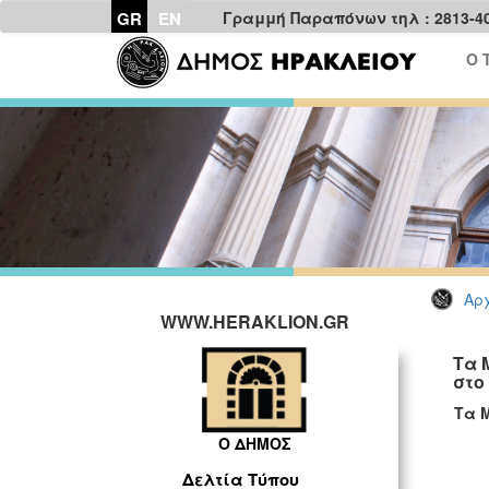
GR
EN
Γραμμή Παραπόνων τηλ : 2813-4
Ο 
Αρχ
WWW.HERAKLION.GR
Τα 
στο
Τα 
Ο ΔΗΜΟΣ
Δελτία Τύπου