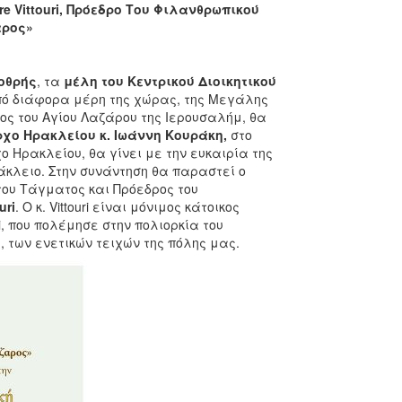
re
Vittouri
, Πρόεδρο Του Φιλανθρωπικού
αρος»
οθρής
, τα
μέλη του Κεντρικού Διοικητικού
ό διάφορα μέρη της χώρας, της Μεγάλης
ος του Αγίου Λαζάρου της Ιερουσαλήμ, θα
χο Ηρακλείου κ. Ιωάννη Κουράκη,
στο
 Ηρακλείου, θα γίνει με την ευκαιρία της
άκλειο. Στην συνάντηση θα παραστεί ο
του Τάγματος και Πρόεδρος του
uri
. O κ. Vittouri είναι μόνιμος κάτοικος
i, που πολέμησε στην πολιορκία του
 των ενετικών τειχών της πόλης μας.