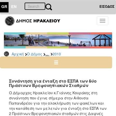
GR
EN
ΕΙΣΟΔΟΣ
Ο
Toggle
ΔΗΜΟΣ
navigati
Δελτία
Τύπου
Αρχείο
...
Αρχική
Ο Δήμος
2010
2026
2025
2024
2023
Συνάντηση για ένταξη στο ΕΣΠΑ των δύο
Πράσινων Βρεφονηπιακών Σταθμών
2022
Ο Δήμαρχος Ηρακλείου κ.Γιάννης Κουράκης στη
2021
συνάντηση που έγινε σήμερα στην Αιθουσα
2020
Παπανδρέου για την ολοκλήρωση των φακέλων και
την κατάθεση των μελετών για ένταξη στο ΕΣΠΑ των
2019
2 Πράσινων Βρεφονηπιακών σταθμών στις Δαφνές