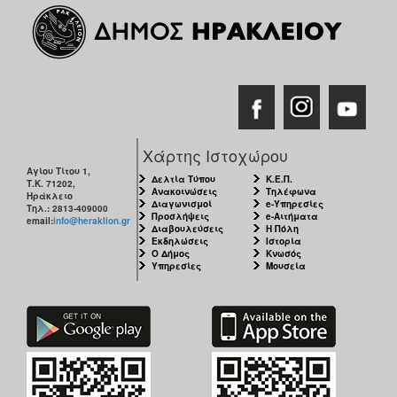
ΑΝΘΕΚΤΙΚΗ
ΠΟΛΗ
Χάρτης Ιστοχώρου
Αγίου Τίτου 1,
Δελτία Τύπου
Κ.Ε.Π.
Τ.Κ. 71202,
Ανακοινώσεις
Τηλέφωνα
Ηράκλειο
Διαγωνισμοί
e-Υπηρεσίες
Τηλ.: 2813-409000
Προσλήψεις
e-Αιτήματα
email:
info@heraklion.gr
Διαβουλεύσεις
Η Πόλη
Εκδηλώσεις
Ιστορία
Ο Δήμος
Κνωσός
Υπηρεσίες
Μουσεία