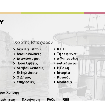
Χάρτης Ιστοχώρου
Δελτία Τύπου
Κ.Ε.Π.
Ανακοινώσεις
Τηλέφωνα
Διαγωνισμοί
e-Υπηρεσίες
Προσλήψεις
e-Αιτήματα
Διαβουλεύσεις
Η Πόλη
Εκδηλώσεις
Ιστορία
Ο Δήμος
Κνωσός
Υπηρεσίες
Μουσεία
ροι Χρήσης
ιμότητας
Πλοήγηση
FAQs
RSS