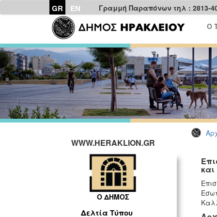
GR
EN
Γραμμή Παραπόνων τηλ : 2813-4
Ο 
Αρχ
WWW.HERAKLION.GR
Επι
και
Επισ
Εσωτ
Ο ΔΗΜΟΣ
Καλλ
Δελτία Τύπου
Αρχ