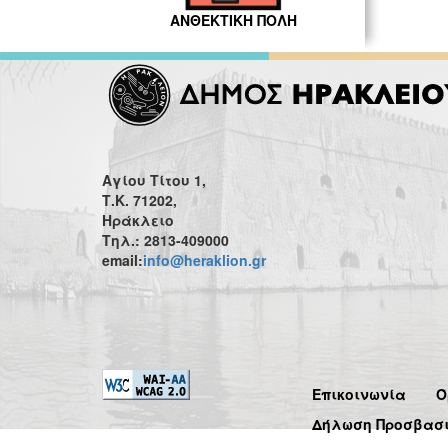
ΑΝΘΕΚΤΙΚΗ ΠΟΛΗ
Αγίου Τίτου 1,
Τ.Κ. 71202,
Ηράκλειο
Τηλ.: 2813-409000
email:
info@heraklion.gr
Επικοινωνία
Ό
Δήλωση Προσβασ