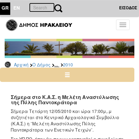
GR
EN
ΕΙΣΟΔΟΣ
Ο
Toggle
ΔΗΜΟΣ
navigati
Δελτία
Τύπου
Αρχείο
...
Αρχική
Ο Δήμος
2010
2026
2025
2024
2023
Σήμερα στο Κ.Α.Σ. η Μελέτη Αναστύλωσης
της Πύλης Παντοκράτορα
2022
Σήμερα Τετάρτη 12/05/2010 και ώρα 17:00μ,.μ
2021
συζητιέται στο Κεντρικό Αρχαιολογικό Συμβούλιο
2020
(Κ.Α.Σ.) η ¨Μελέτη Αναστύλωσης Πύλης
Παντοκράτορα των Ενετικών Τειχών¨.
2019
Στο ΥΠ.ΠΟ. όπου θα πραγματοποιηθεί η συνεδρίαση