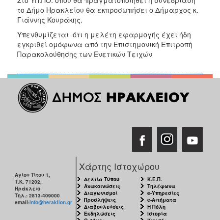
2018
το Δήμο Ηρακλείου θα εκπροσωπήσει ο Δήμαρχος κ.
2017
Γιάννης Κουράκης.
2016
Υπενθυμίζεται ότι η μελέτη εφαρμογής έχει ήδη
εγκριθεί ομόφωνα από την Επιστημονική Επιτροπή
2015
Παρακολούθησης των Ενετικών Τειχών
2013
2012
2011
2010
2006
Χάρτης Ιστοχώρου
Ο
ΤΟΠΟΣ
Αγίου Τίτου 1,
Δελτία Τύπου
Κ.Ε.Π.
ΜΑΣ
Τ.Κ. 71202,
Ανακοινώσεις
Τηλέφωνα
Ηράκλειο
Διαγωνισμοί
e-Υπηρεσίες
Τηλ.: 2813-409000
Προσλήψεις
e-Αιτήματα
email:
info@heraklion.gr
ΠΟΛΙΤΙΣΜΟΣ
Διαβουλεύσεις
Η Πόλη
Εκδηλώσεις
Ιστορία