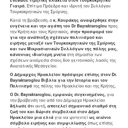
2018
Γιατρό
, Επίτιμο Πρόεδρο και ιδρυτή του Συλλόγου
2017
Τουρκοκρητικών της Σμύρνης.
2016
Κατά τη βράβευση, ο
κ. Κουράκης αναφέρθηκε στην
ευγένεια και την αγάπη του
Dr
Bayraktaroglou
προς
2015
την Κρήτη και τους Κρητικούς,
στην προσφορά του
2013
για την ανάπτυξη σχέσεων πολιτισμού και
ειρήνης μεταξύ των Τουρκοκρητικών της Σμύρνης
2012
και των Μικρασιατικών Συλλόγων της πόλης μας,
2011
κάνοντας ιδιαίτερη μνεία
στη σημασία των
σχέσεων ανάμεσα στους δυο γειτονικούς λαούς της
2010
Ανατολικής Μεσογείου.
2006
Ο Δήμαρχος Ηρακλείου πρόσφερε επίσης στον
Dr
.
Bayraktaroglou
Βιβλία για την Ιστορία και τον
Πολιτισμό
της πόλης του Ηρακλείου και της Κρήτης
.
Ο
Dr
.
Bayraktaroglou
, εμφανώς συγκινημένος,
για
Ο
την βράβευση του από τον Δήμαρχο Ηρακλείου
ΤΟΠΟΣ
δήλωσε ότι
αυτή
, αποτελεί σημαντικό σταθμό στη
ΜΑΣ
ζωή του και δώρισε συμβολικά στον Δήμο
Ηρακλείου μια ελιά
για να φυτευτεί
ως αιώνιο
ΠΟΛΙΤΙΣΜΟΣ
σύμβολο ειρήνης και συμφιλίωσης
όπως επίσης