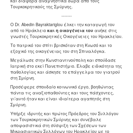
και διάφορα αναμνηστικά δώρα από τους
ΑΝΘΕΚΤΙΚΗ
Τουρκοκρητικούς της Σμύρνης.
ΠΟΛΗ
-------
Ο Dr. Abedin Bayraktariglou έλκει την καταγωγή του
από το Ηράκλειο
και η οικογένεια του
ανήκε στις
γνωστές Τουρκοκρητικές Οικογένειες του Ηρακλείου.
Το πατρικό του σπίτι βρισκόταν στη Κνωσό και το
εξοχικό της οικογένειας του στη Σπιναλόγκα.
Μεγάλωσε στην Κωνσταντινούπολη και σπούδασε
Ιατρική στο εκεί Πανεπιστήμιο. Έλαβε ειδικότητα της
παθολογίας και άσκησε το επάγγελμα του γιατρού
στη Σμύρνη.
Προσέφερε σπουδαίο κοινωνικό έργο, βοηθώντας
πάντα τις αναξιοπαθούντες και τους πάσχοντες,
γι’αυτό ήταν και είναι ιδιαίτερα αγαπητός στη
Σμύρνη.
Υπήρξε ιδρυτής και πρώτος Πρόεδρος του Συλλόγου
των Τουρκοκρητικών Σμύρνης και συνέβαλε
αποφασιστικά στη σύσφιξη των Σχέσεων των
Μικρασιατικών Συλλόγων του Ηρακλείου με το