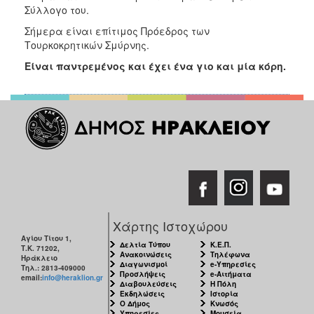
Σύλλογο του.
Σήμερα είναι επίτιμος Πρόεδρος των
Τουρκοκρητικών Σμύρνης.
Είναι παντρεμένος και έχει ένα γιο και μία κόρη.
Χάρτης Ιστοχώρου
Αγίου Τίτου 1,
Δελτία Τύπου
Κ.Ε.Π.
Τ.Κ. 71202,
Ανακοινώσεις
Τηλέφωνα
Ηράκλειο
Διαγωνισμοί
e-Υπηρεσίες
Τηλ.: 2813-409000
Προσλήψεις
e-Αιτήματα
email:
info@heraklion.gr
Διαβουλεύσεις
Η Πόλη
Εκδηλώσεις
Ιστορία
Ο Δήμος
Κνωσός
Υπηρεσίες
Μουσεία