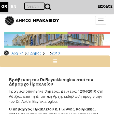
GR
EN
ΕΙΣΟΔΟΣ
Ο
Toggle
ΔΗΜΟΣ
navigati
Δελτία
Τύπου
Αρχείο
...
Αρχική
Ο Δήμος
2010
2026
2025
2024
2023
Βράβευση του Dr.Bayraktaroglou από τον
Δήμαρχο Ηρακλείου
2022
Πραγματοποιήθηκε σήμερα, Δευτέρα 12/04/2010 στη
2021
Λότζια, από τη Δημοτική Αρχή, εκδήλωση προς τιμήν
2020
του Dr. Abidin Bayraktaroglou.
2019
Ο Δήμαρχος Ηρακλείου κ. Γιάννης Κουράκης,
επέδωσε τιμητική πλακέτα στον Τουρκοκρητικό