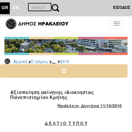
GR
EN
ΕΙΣΟΔΟΣ
Ο
Toggle
ΔΗΜΟΣ
navigati
Δελτία
Τύπου
Αρχείο
...
Αρχική
Ο Δήμος
2010
2026
2025
2024
2023
Αξιοποίηση ακίνητης ιδιοκτησίας
Πανεπιστημίου Κρήτης
2022
Ηράκλειο, Δευτέρα
11/10/2010
2021
2020
Δ Ε Λ Τ Ι Ο Τ Υ Π Ο Υ
2019