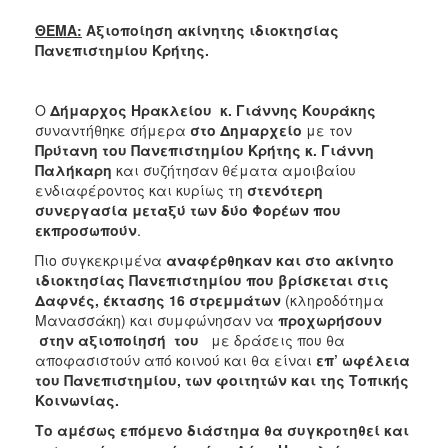
2018
ΘΕΜΑ:
Αξιοποίηση ακίνητης ιδιοκτησίας
2017
Πανεπιστημίου Κρήτης.
2016
2015
Ο
Δήμαρχος Ηρακλείου κ. Γιάννης Κουράκης
2013
συναντήθηκε σήμερα
στο Δημαρχείο
με τον
Πρύτανη του Πανεπιστημίου Κρήτης κ. Γιάννη
2012
Παλήκαρη
και συζήτησαν θέματα αμοιβαίου
2011
ενδιαφέροντος και κυρίως τη
στενότερη
συνεργασία μεταξύ των δύο Φορέων που
2010
εκπροσωπούν
.
2006
Πιο συγκεκριμένα
αναφέρθηκαν και στο ακίνητο
ιδιοκτησίας Πανεπιστημίου που βρίσκεται στις
Δαφνές, έκτασης 16 στρεμμάτων
(κληροδότημα
Μανασσάκη) και συμφώνησαν να
προχωρήσουν
στην αξιοποίησή του
με δράσεις που θα
Ο
ΤΟΠΟΣ
αποφασιστούν από κοινού και θα είναι
επ’ ωφέλεια
ΜΑΣ
του Πανεπιστημίου, των φοιτητών και της Τοπικής
Κοινωνίας.
ΠΟΛΙΤΙΣΜΟΣ
Το αμέσως επόμενο διάστημα θα συγκροτηθεί και