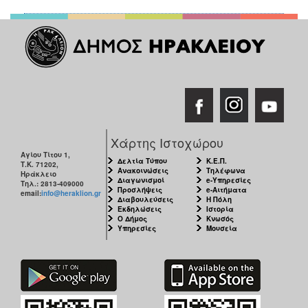
Χάρτης Ιστοχώρου
Αγίου Τίτου 1,
Δελτία Τύπου
Κ.Ε.Π.
Τ.Κ. 71202,
Ανακοινώσεις
Τηλέφωνα
Ηράκλειο
Διαγωνισμοί
e-Υπηρεσίες
Τηλ.: 2813-409000
Προσλήψεις
e-Αιτήματα
email:
info@heraklion.gr
Διαβουλεύσεις
Η Πόλη
Εκδηλώσεις
Ιστορία
Ο Δήμος
Κνωσός
Υπηρεσίες
Μουσεία