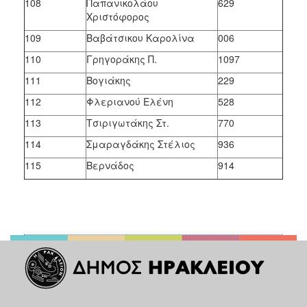
108
Παπανικολάου
629
Χριστόφορος
109
Βαβάτσικου Καρολίνα
006
110
Γρηγοράκης Π.
1097
111
Βογιάκης
229
112
Φλεριανού Ελένη
528
113
Τσιριγωτάκης Στ.
770
114
Σμαραγδάκης Στέλιος
936
115
Βερνάδος
914