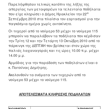
2018
Παρελήφθησαν τελικώς κατόπιν της λήξης της
2017
απεργίας των μεταφορέων τα τελευταία ποδήλατα
α
που είχε κληρώσει ο Δήμος Ηρακλείου την 22
2016
Σεπτέμβρη 2010 στα πλαίσια του εορτασμού για την
2015
παγκόσμια ημέρα χωρίς αυτοκίνητο.
2013
Οι τυχεροί από το νούμερο 53 μέχρι το νούμερο 115
μπορούν να παραλάβουν τα ποδήλατα που κέρδισαν
2012
την Τρίτη 12 και την Τετάρτη 13 Οκτώβρη 2010 από το
2011
πάρκινγκ της ΔΕΠΤΑΗ που βρίσκεται στον χώρο της
παλιάς λαχαναγοράς και τις ώρες 10.00 π.μ. μέχρι
2010
14.00 μ.μ.
2006
Αρμόδιος για την παράδοση των ποδηλάτων είναι ο
κ. Πατούνας Δημήτρης.
Ακολουθούν τα ονόματα των τυχερών από το
νούμερο 53 μέχρι το νούμερο 115.
Ο
ΤΟΠΟΣ
ΜΑΣ
ΑΠΟΤΕΛΕΣΜΑΤΑ ΚΛΗΡΩΣΗΣ ΠΟΔΗΛΑΤΩΝ
ΠΟΛΙΤΙΣΜΟΣ
ΝΟΥΜΕΡΟ
ΑΡΙΘΜΟΣ