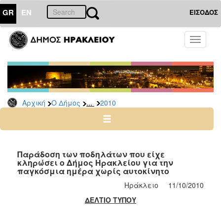
GR
EN
ΕΙΣΟΔΟΣ
Ο
Toggle
ΔΗΜΟΣ
navigati
Δελτία
Τύπου
Αρχείο
...
Αρχική
Ο Δήμος
2010
2026
2025
2024
2023
Παράδοση των ποδηλάτων που είχε
κληρώσει ο Δήμος Ηρακλείου για την
2022
παγκόσμια ημέρα χωρίς αυτοκίνητο
2021
Ηράκλειο 11/10/2010
2020
ΔΕΛΤΙΟ ΤΥΠΟΥ
2019