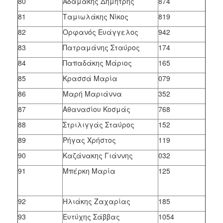
80
Αδαμάκης Δημήτρης
874
81
Ταμιωλάκης Νίκος
819
82
Ορφανός Ευάγγελος
942
83
Πατραμάνης Σταύρος
174
84
Παπαδάκης Μάριος
165
85
Κρασσά Μαρία
079
86
Μαρή Μαριάννα
352
87
Αθανασίου Κοσμάς
768
88
Στριλιγγάς Σταύρος
152
89
Ρήγας Χρήστος
119
90
Καζάνακης Γιάννης
032
91
Μπέρκη Μαρία
125
92
Ηλιάκης Ζαχαρίας
185
93
Ευτύχης Σάββας
1054