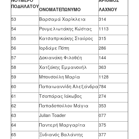
ΑΝΘΕΚΤΙΚΗ
ΠΟΔΗΛΑΤΟΥ
ΠΟΛΗ
ΟΝΟΜΑΤΕΠΩΝΥΜΟ
ΛΑΧΝΟΥ
53
Βαρσαμά Χαρίκλεια
314
54
Ρουμελιωτάκης Κώστας
1113
55
Κατσαπρικάκης Σταύρος
315
56
Ιορδάμε Πόπη
286
57
Δοκιανάκη Φιλοθέη
144
58
Χατζάκης Εμμανουήλ
363
59
Μπουσούλη Μαρία
1128
60
Παπαιωαννίδη Αλεξάνδρα
784
61
Τσαπάρας Ιάκωβος
274
62
Παπαδοπούλου Μάγια
353
63
Julian Toader
077
64
Παντερή Μαργαρίτα
375
65
Ξυδιανός Βαλάντης
377