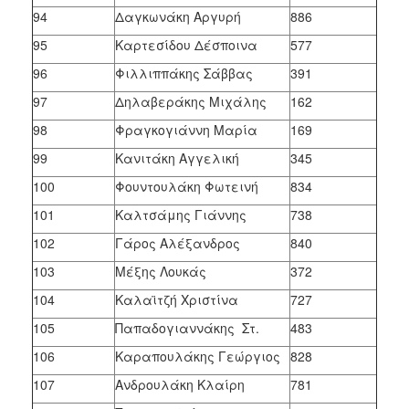
94
Δαγκωνάκη Αργυρή
886
95
Καρτεσίδου Δέσποινα
577
96
Φιλλιππάκης Σάββας
391
97
Δηλαβεράκης Μιχάλης
162
98
Φραγκογιάννη Μαρία
169
99
Κανιτάκη Αγγελική
345
100
Φουντουλάκη Φωτεινή
834
101
Καλτσάμης Γιάννης
738
102
Γάρος Αλέξανδρος
840
103
Μέξης Λουκάς
372
104
Καλαϊτζή Χριστίνα
727
105
Παπαδογιαννάκης Στ.
483
106
Καραπουλάκης Γεώργιος
828
107
Ανδρουλάκη Κλαίρη
781