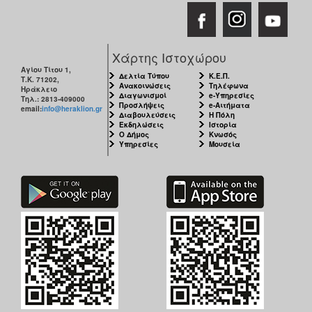
Χάρτης Ιστοχώρου
Αγίου Τίτου 1,
Δελτία Τύπου
Κ.Ε.Π.
Τ.Κ. 71202,
Ανακοινώσεις
Τηλέφωνα
Ηράκλειο
Διαγωνισμοί
e-Υπηρεσίες
Τηλ.: 2813-409000
Προσλήψεις
e-Αιτήματα
email:
info@heraklion.gr
Διαβουλεύσεις
Η Πόλη
Εκδηλώσεις
Ιστορία
Ο Δήμος
Κνωσός
Υπηρεσίες
Μουσεία