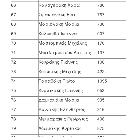
66
Καλογεράκη Χαρά
786
67
Σφακιανάκη Εύα
767
68
Μαριολάκη Μαρία
730
69
Κολοκυθά Ιωάννα
007
70
Μαστομηνάς Μιχάλης
170
71
Μπαλαμούτσου Άρτεμις
137
72
Κουράκης Γιάννης
108
73
Κοπιδάκης Μιχάλης
422
74
Παπαδάκη Γιώτα
1095
75
Κυριακάκης Ιωάννης
053
76
Δαμιανάκη Μαρία
935
77
Δρινάκης Ελευθέριος
316
78
Μειμαράκης Γεώργιος
408
79
Αδαμάκης Κυριάκος
875