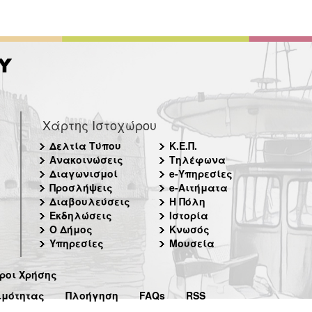
Χάρτης Ιστοχώρου
Δελτία Τύπου
Κ.Ε.Π.
Ανακοινώσεις
Τηλέφωνα
Διαγωνισμοί
e-Υπηρεσίες
Προσλήψεις
e-Αιτήματα
Διαβουλεύσεις
Η Πόλη
Εκδηλώσεις
Ιστορία
Ο Δήμος
Κνωσός
Υπηρεσίες
Μουσεία
ροι Χρήσης
ιμότητας
Πλοήγηση
FAQs
RSS