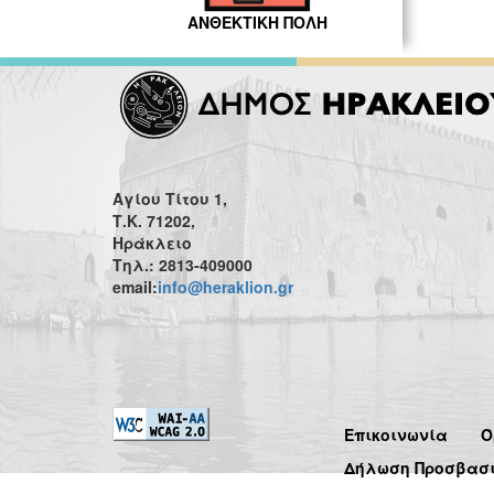
ΑΝΘΕΚΤΙΚΗ ΠΟΛΗ
Αγίου Τίτου 1,
Τ.Κ. 71202,
Ηράκλειο
Τηλ.: 2813-409000
email:
info@heraklion.gr
Επικοινωνία
Ό
Δήλωση Προσβασ