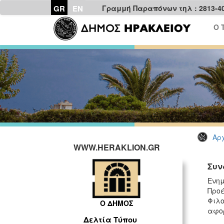
GR
EN
Γραμμή Παραπόνων τηλ : 2813-4
Ο 
Αρχ
WWW.HERAKLION.GR
Συν
Ενημ
Προέ
Φιλο
Ο ΔΗΜΟΣ
αφορ
Δελτία Τύπου