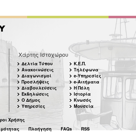
Χάρτης Ιστοχώρου
Δελτία Τύπου
Κ.Ε.Π.
Ανακοινώσεις
Τηλέφωνα
Διαγωνισμοί
e-Υπηρεσίες
Προσλήψεις
e-Αιτήματα
Διαβουλεύσεις
Η Πόλη
Εκδηλώσεις
Ιστορία
Ο Δήμος
Κνωσός
Υπηρεσίες
Μουσεία
ροι Χρήσης
ιμότητας
Πλοήγηση
FAQs
RSS