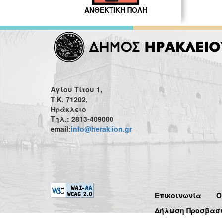
ΑΝΘΕΚΤΙΚΗ ΠΟΛΗ
Αγίου Τίτου 1,
Τ.Κ. 71202,
Ηράκλειο
Τηλ.: 2813-409000
email:
info@heraklion.gr
Επικοινωνία
Ό
Δήλωση Προσβασ