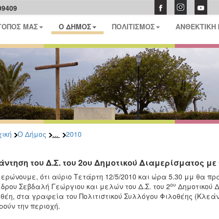
09409
ΤΟΠΟΣ ΜΑΣ
Ο ΔΗΜΟΣ
ΠΟΛΙΤΙΣΜΟΣ
ΑΝΘΕΚΤΙΚΗ
...
ική
Ο Δήμος
2010
άντηση του Δ.Σ. του 2ου Δημοτικού Διαμερίσματος με
ερώνουμε, ότι αύριο Τετάρτη 12/5/2010 και ώρα 5.30 μμ θα πρ
ου
δρου Σεβδαλή Γεώργιου και μελών του Δ.Σ. του 2
Δημοτικού Δ
θέη, στα γραφεία του Πολιτιστικού Συλλόγου Φιλοθέης (Κλεάν
ούν την περιοχή.