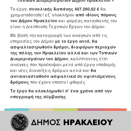
2018
Το έργο,
συνολικής δαπάνης 407.260,62 €
θα
2017
χρηματοδοτηθεί εξ’ ολοκλήρου
από ιδίους πόρους
2016
του Δήμου Ηρακλείου
και φορέας κατασκευής του
είναι η Διεύθυνση Τεχνικών Έργων του Δήμου.
2015
Με βάση την καταγραφή των αναγκών από τις
2013
υπηρεσίες του Δήμου
με το έργο αυτό,
θα
2012
ασφαλτοστρωθούν δρόμοι,
διαφόρων περιοχών
της πόλης του Ηρακλείου αλλά και των Τοπικών
2011
Διαμερισμάτων του Δήμου
, καλύπτοντας έτσι
2010
ανάγκες που προέκυψαν μετά από έργα υποδομής
και νέες διανοίξεις δρόμων αλλά και
θα
2006
αντικατασταθούν ασφαλτικά
σε υφιστάμενους
δρόμους
που έχουν υποστεί φθορές.
Το έργο θα ολοκληρωθεί σ’ ένα χρόνο από την
υπογραφή της σύμβασης
Ο
ΤΟΠΟΣ
ΜΑΣ
ΠΟΛΙΤΙΣΜΟΣ