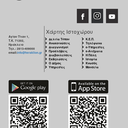
ΑΝΘΕΚΤΙΚΗ
ΠΟΛΗ
Χάρτης Ιστοχώρου
Αγίου Τίτου 1,
Δελτία Τύπου
Κ.Ε.Π.
Τ.Κ. 71202,
Ανακοινώσεις
Τηλέφωνα
Ηράκλειο
Διαγωνισμοί
e-Υπηρεσίες
Τηλ.: 2813-409000
Προσλήψεις
e-Αιτήματα
email:
info@heraklion.gr
Διαβουλεύσεις
Η Πόλη
Εκδηλώσεις
Ιστορία
Ο Δήμος
Κνωσός
Υπηρεσίες
Μουσεία