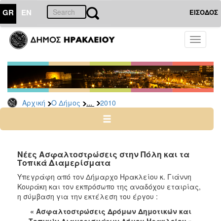
GR
EN
ΕΙΣΟΔΟΣ
Ο
Toggle
ΔΗΜΟΣ
navigati
Δελτία
Τύπου
Αρχείο
...
Αρχική
Ο Δήμος
2010
2026
2025
2024
2023
Νέες Ασφαλτοστρώσεις στην Πόλη και τα
Τοπικά Διαμερίσματα
2022
Υπεγράφη από τον Δήμαρχο Ηρακλείου κ. Γιάννη
2021
Κουράκη και τον εκπρόσωπο της αναδόχου εταιρίας,
2020
η σύμβαση για την εκτέλεση του έργου :
2019
« Ασφαλτοστρώσεις Δρόμων Δημοτικών και
Τοπικών Διαμερισμάτων Δήμου Ηρακλείου »