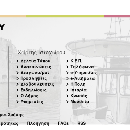
Χάρτης Ιστοχώρου
Δελτία Τύπου
Κ.Ε.Π.
Ανακοινώσεις
Τηλέφωνα
Διαγωνισμοί
e-Υπηρεσίες
Προσλήψεις
e-Αιτήματα
Διαβουλεύσεις
Η Πόλη
Εκδηλώσεις
Ιστορία
Ο Δήμος
Κνωσός
Υπηρεσίες
Μουσεία
ροι Χρήσης
ιμότητας
Πλοήγηση
FAQs
RSS