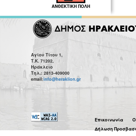
ΑΝΘΕΚΤΙΚΗ ΠΟΛΗ
Αγίου Τίτου 1,
Τ.Κ. 71202,
Ηράκλειο
Τηλ.: 2813-409000
email:
info@heraklion.gr
Επικοινωνία
Ό
Δήλωση Προσβασ