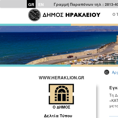
GR
EN
Γραμμή Παραπόνων τηλ : 2813-4
Ο 
Αρχ
WWW.HERAKLION.GR
Εγκ
Τη Δ
«ΚΑΤ
μετά
Ο ΔΗΜΟΣ
Δελτία Τύπου