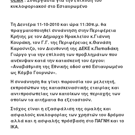
2018
κυκλοφοριακού στο Εσταυρωμένο
2017
2016
Τη Δευτέρα 11-10-2010 και ώρα 11:30π.μ. θα
2015
πραγματοποιηθεί συνάντηση στην Περιφέρεια
Κρήτης με τον Δήμαρχο Ηρακλείου κ.Γιάννη
2013
Κουράκη, τον Γ.Γ. της Περιφέρειας κ.Θανάση
2012
Καρούντζο, τον Διευθυντή της ΔΕΚΕ κ.Παπαδάκη
Γιώργο για την επίλυση των προβλημάτων που
2011
ανέκυψαν κατά την κατασκευή του έργου:
2010
«Αναβάθμιση της Εθνικής οδού από Εσταυρωμένο
ως Κόμβο Γουρνών».
2006
Η συνάντηση θα γίνει παρουσία του μελετητή,
εκπροσώπων της κατασκευαστικής εταιρίας και
αντιπροσωπείας των κατοίκων της περιοχής των
οποίων τα αιτήματα θα εξεταστούν.
Ο
ΤΟΠΟΣ
Στόχος είναι η εξασφάλιση της ομαλής και
ΜΑΣ
ασφαλούς κυκλοφορίας των χρηστών του δρόμου
αλλά και η ασφαλής πρόσβαση στο ΠΑΓΝΗ και το
ΠΟΛΙΤΙΣΜΟΣ
ΙΚΑ.