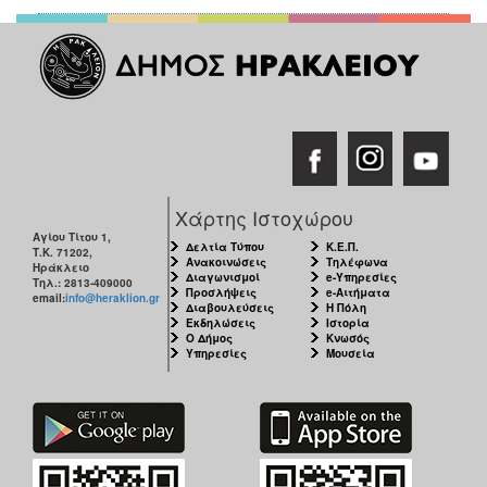
ΑΝΘΕΚΤΙΚΗ
ΠΟΛΗ
Χάρτης Ιστοχώρου
Αγίου Τίτου 1,
Δελτία Τύπου
Κ.Ε.Π.
Τ.Κ. 71202,
Ανακοινώσεις
Τηλέφωνα
Ηράκλειο
Διαγωνισμοί
e-Υπηρεσίες
Τηλ.: 2813-409000
Προσλήψεις
e-Αιτήματα
email:
info@heraklion.gr
Διαβουλεύσεις
Η Πόλη
Εκδηλώσεις
Ιστορία
Ο Δήμος
Κνωσός
Υπηρεσίες
Μουσεία