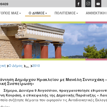
09409
ΤΟΠΟΣ ΜΑΣ
Ο ΔΗΜΟΣ
ΠΟΛΙΤΙΣΜΟΣ
ΑΝΘΕΚΤΙΚΗ
...
ική
Ο Δήμος
2010
άντηση Δημάρχου Ηρακλείου με Μανόλη Συντυχάκη –
ική Συσπείρωση»
ερα, Δευτέρα 9 Αυγούστου, πραγματοποίησε εθιμοτυπικ
νη Κουράκη, ο επικεφαλής της Δημοτικής Παράταξης « Λα
οποίο συζήτησε θέματα που αφορούν τις Αυτοδιοικητικές Εκλογέ