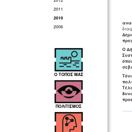
2012
2011
2010
ανα
2006
διαφ
Δημά
προ
Ο Δή
Συσπ
όπου
σεβα
Ο ΤΟΠΟΣ ΜΑΣ
Τόνι
πολι
Τέλο
δυνα
προε
ΠΟΛΙΤΙΣΜΟΣ