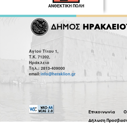
ΑΝΘΕΚΤΙΚΗ ΠΟΛΗ
Αγίου Τίτου 1,
Τ.Κ. 71202,
Ηράκλειο
Τηλ.: 2813-409000
email:
info@heraklion.gr
Επικοινωνία
Ό
Δήλωση Προσβασ