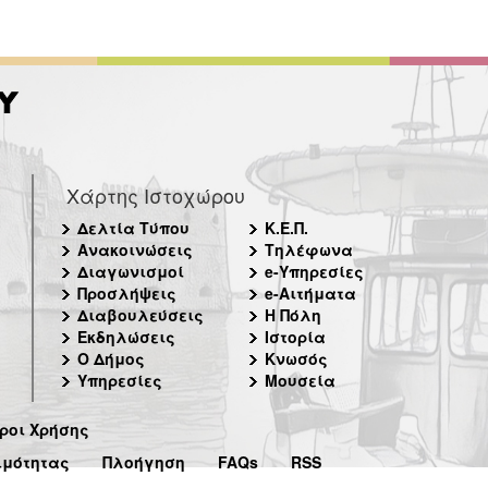
Χάρτης Ιστοχώρου
Δελτία Τύπου
Κ.Ε.Π.
Ανακοινώσεις
Τηλέφωνα
Διαγωνισμοί
e-Υπηρεσίες
Προσλήψεις
e-Αιτήματα
Διαβουλεύσεις
Η Πόλη
Εκδηλώσεις
Ιστορία
Ο Δήμος
Κνωσός
Υπηρεσίες
Μουσεία
ροι Χρήσης
ιμότητας
Πλοήγηση
FAQs
RSS