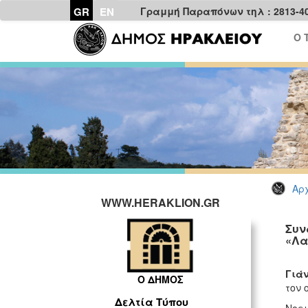
GR
EN
Γραμμή Παραπόνων τηλ : 2813-4
Ο 
Αρχ
WWW.HERAKLION.GR
Συν
«Λα
Σήμ
Γιάν
Ο ΔΗΜΟΣ
τον 
Δελτία Τύπου