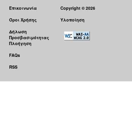
Επικοινωνία
Copyright © 2026
Όροι Χρήσης
Υλοποίηση
Δήλωση
Προσβασιμότητας
Πλοήγηση
FAQs
RSS