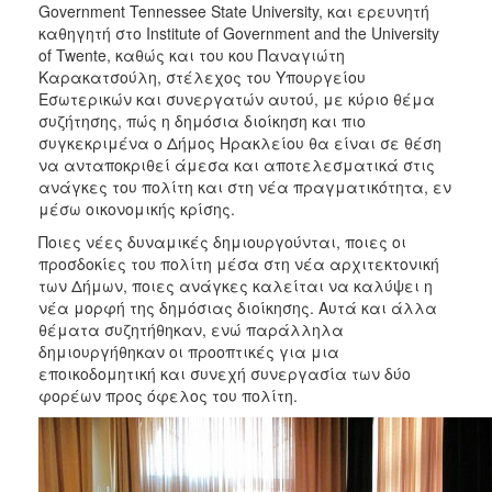
2018
Government Tennessee State University, και ερευνητή
καθηγητή στο Institute of Government and the University
2017
of Twente, καθώς και του κου Παναγιώτη
2016
Καρακατσούλη, στέλεχος του Υπουργείου
Εσωτερικών και συνεργατών αυτού, με κύριο θέμα
2015
συζήτησης, πώς η δημόσια διοίκηση και πιο
2013
συγκεκριμένα ο Δήμος Ηρακλείου θα είναι σε θέση
να ανταποκριθεί άμεσα και αποτελεσματικά στις
2012
ανάγκες του πολίτη και στη νέα πραγματικότητα, εν
2011
μέσω οικονομικής κρίσης.
2010
Ποιες νέες δυναμικές δημιουργούνται, ποιες οι
προσδοκίες του πολίτη μέσα στη νέα αρχιτεκτονική
2006
των Δήμων, ποιες ανάγκες καλείται να καλύψει η
νέα μορφή της δημόσιας διοίκησης. Αυτά και άλλα
θέματα συζητήθηκαν, ενώ παράλληλα
δημιουργήθηκαν οι προοπτικές για μια
εποικοδομητική και συνεχή συνεργασία των δύο
Ο
ΤΟΠΟΣ
φορέων προς όφελος του πολίτη.
ΜΑΣ
ΠΟΛΙΤΙΣΜΟΣ