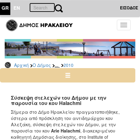
GR
EN
ΕΙΣΟΔΟΣ
Ο
Toggle
ΔΗΜΟΣ
navigati
Δελτία
Τύπου
Αρχείο
...
Αρχική
Ο Δήμος
2010
2026
2025
2024
2023
Σύσκεψη στελεχών του Δήμου με την
παρουσία του κου Halachmi
2022
Σήμερα στο Δήμο Ηρακλείου πραγματοποιήθηκε,
2021
ύστερα από πρόσκληση του αντιδημάρχου κου
2020
Αλεξάκη, σύσκεψη στελεχών του Δήμου, με την
παρουσία του κου
Arie Halachmi
, διακεκριμένου
2019
καθηγητή Δημόσιας διοίκησης, στο Institute of