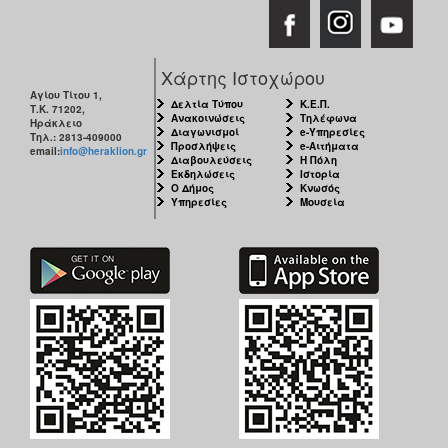
Χάρτης Ιστοχώρου
Αγίου Τίτου 1,
Δελτία Τύπου
Κ.Ε.Π.
Τ.Κ. 71202,
Ανακοινώσεις
Τηλέφωνα
Ηράκλειο
Διαγωνισμοί
e-Υπηρεσίες
Τηλ.: 2813-409000
Προσλήψεις
e-Αιτήματα
email:
info@heraklion.gr
Διαβουλεύσεις
Η Πόλη
Εκδηλώσεις
Ιστορία
Ο Δήμος
Κνωσός
Υπηρεσίες
Μουσεία