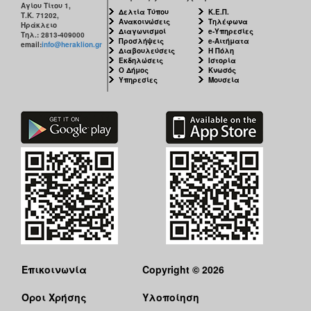
Αγίου Τίτου 1,
ΑΝΘΕΚΤΙΚΗ
Δελτία Τύπου
Κ.Ε.Π.
Τ.Κ. 71202,
ΠΟΛΗ
Ανακοινώσεις
Τηλέφωνα
Ηράκλειο
Διαγωνισμοί
e-Υπηρεσίες
Τηλ.: 2813-409000
Προσλήψεις
e-Αιτήματα
email:
info@heraklion.gr
Διαβουλεύσεις
Η Πόλη
Εκδηλώσεις
Ιστορία
Ο Δήμος
Κνωσός
Υπηρεσίες
Μουσεία
Επικοινωνία
Copyright © 2026
Όροι Χρήσης
Υλοποίηση