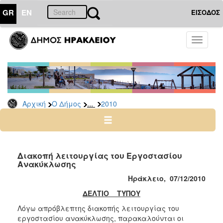
GR
EN
ΕΙΣΟΔΟΣ
Ο
Toggle
ΔΗΜΟΣ
navigati
Δελτία
Τύπου
Αρχείο
...
Αρχική
Ο Δήμος
2010
2026
2025
2024
2023
Διακοπή λειτουργίας του Εργοστασίου
Ανακύκλωσης
2022
Ηράκλειο, 07/12/2010
2021
ΔΕΛΤΙΟ ΤΥΠΟΥ
2020
Λόγω απρόβλεπτης διακοπής λειτουργίας του
2019
εργοστασίου ανακύκλωσης, παρακαλούνται οι