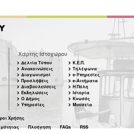
Χάρτης Ιστοχώρου
Δελτία Τύπου
Κ.Ε.Π.
Ανακοινώσεις
Τηλέφωνα
Διαγωνισμοί
e-Υπηρεσίες
Προσλήψεις
e-Αιτήματα
Διαβουλεύσεις
Η Πόλη
Εκδηλώσεις
Ιστορία
Ο Δήμος
Κνωσός
Υπηρεσίες
Μουσεία
ροι Χρήσης
ιμότητας
Πλοήγηση
FAQs
RSS