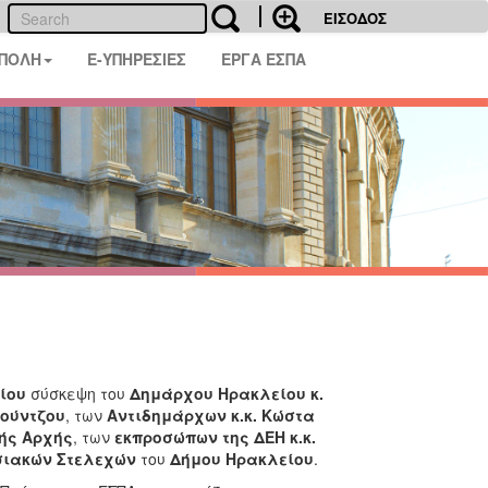
ΕΙΣΟΔΟΣ
 ΠΟΛΗ
E-ΥΠΗΡΕΣΙΕΣ
ΕΡΓΑ ΕΣΠΑ
είου
σύσκεψη του
Δημάρχου Ηρακλείου κ.
ρούντζου
, των
Αντιδημάρχων κ.κ. Κώστα
κής Αρχής
, των
εκπροσώπων της ΔΕΗ κ.κ.
σιακών Στελεχών
του
Δήμου Ηρακλείου
.