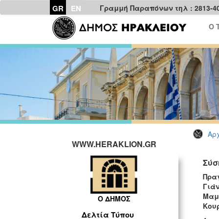
GR
EN
Γραμμή Παραπόνων τηλ : 2813-4
Ο 
Αρχ
WWW.HERAKLION.GR
Σύσ
Πρα
Γιά
Μαμ
Ο ΔΗΜΟΣ
Κου
Δελτία Τύπου