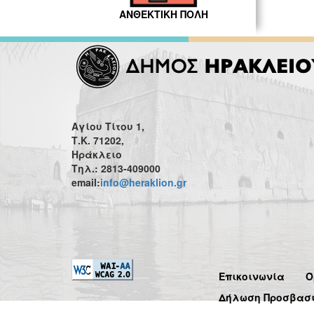
ΑΝΘΕΚΤΙΚΗ ΠΟΛΗ
Αγίου Τίτου 1,
Τ.Κ. 71202,
Ηράκλειο
Τηλ.: 2813-409000
email:
info@heraklion.gr
Επικοινωνία
Ό
Δήλωση Προσβασ