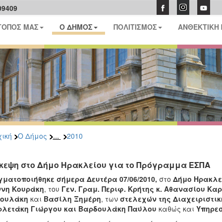
09409
ΤΟΠΟΣ ΜΑΣ
Ο ΔΗΜΟΣ
ΠΟΛΙΤΙΣΜΟΣ
ΑΝΘΕΚΤΙΚΗ
...
ική
Ο Δήμος
2010
κεψη στο Δήμο Ηρακλείου για το Πρόγραμμα ΕΣΠΑ
γματοποιήθηκε σήμερα
Δευτέρα 07/06/2010,
στο
Δήμο Ηρακλ
ννη Κουράκη
, του
Γεν. Γραμ. Περιφ. Κρήτης κ. Αθανασίου Κα
ουλάκη
και
Βασίλη Ξημέρη
, των
στελεχών της Διαχειριστι
ρλετάκη Γιώργου και Βαρδουλάκη Παύλου
καθώς και
Υπηρε