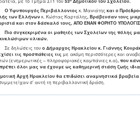
ράτεια, με το Τμήμα ΣΤ1 του
53
Δημοτικού του Σχολείου.
φυπουργός Περιβάλλοντος
κ. Μανιάτης
και ο Πρόεδρο
λής των Ελλήνων
κ. Κώστας Καρτάλης
,
Bράβευσαν τους μικρ
ωριστά και στον δάσκαλό τους, ΑΠΟ ΕΝΑΝ ΦΟΡΗΤΟ ΥΠΟΛΟΓΙΣ
 συγκεκριμένα οι μαθητές των Σχολείων της πόλης μ
κυκλώσιμων υλικών.
Σε δηλώσεις του
ο Δήμαρχος Ηρακλείου κ. Γιάννης Κουράκη
χίσει τις προσπάθειες τις
με ακόμη περισσότερες και αναβ
τών (ενημερωτικές – πληροφοριακές καμπάνιες κ.α)
, που κά
πρέπει όλοι μας να έχουμε ως καθημερινή στάση ζωής ιδιαί
μοτική Αρχή Ηρακλείου θα επιδώσει αναμνηστικά βραβεία
συμμετείχαν σ’ αυτή τη περιβαλλοντική δράση.