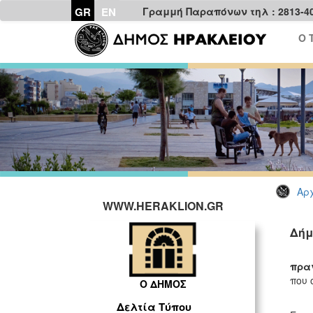
GR
EN
Γραμμή Παραπόνων τηλ : 2813-4
Ο 
Αρχ
WWW.HERAKLION.GR
Δήμ
Την
πρα
που 
Ο ΔΗΜΟΣ
Πρω
Δελτία Τύπου