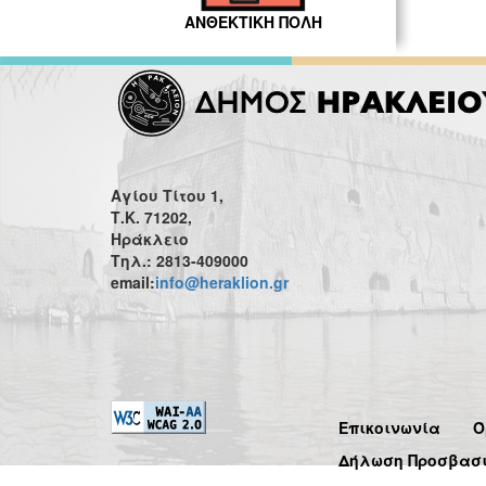
ΑΝΘΕΚΤΙΚΗ ΠΟΛΗ
Αγίου Τίτου 1,
Τ.Κ. 71202,
Ηράκλειο
Τηλ.: 2813-409000
email:
info@heraklion.gr
Επικοινωνία
Ό
Δήλωση Προσβασ