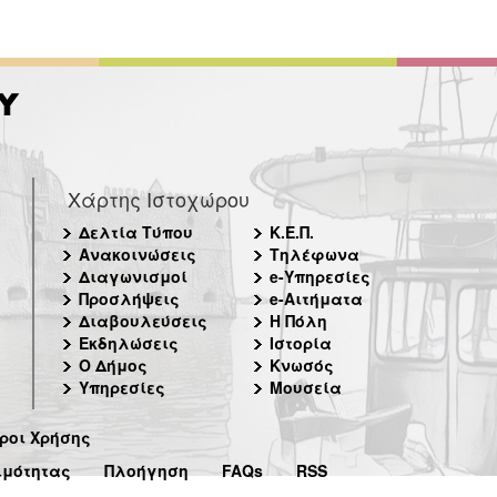
Χάρτης Ιστοχώρου
Δελτία Τύπου
Κ.Ε.Π.
Ανακοινώσεις
Τηλέφωνα
Διαγωνισμοί
e-Υπηρεσίες
Προσλήψεις
e-Αιτήματα
Διαβουλεύσεις
Η Πόλη
Εκδηλώσεις
Ιστορία
Ο Δήμος
Κνωσός
Υπηρεσίες
Μουσεία
ροι Χρήσης
ιμότητας
Πλοήγηση
FAQs
RSS