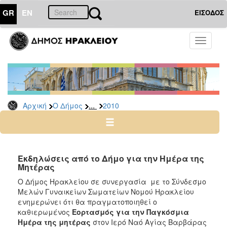
GR
EN
ΕΙΣΟΔΟΣ
Ο
Toggle
ΔΗΜΟΣ
navigati
Δελτία
Τύπου
Αρχείο
...
Αρχική
Ο Δήμος
2010
2026
2025
2024
2023
Εκδηλώσεις από το Δήμο για την Ημέρα της
Μητέρας
2022
Ο Δήμος Ηρακλείου σε συνεργασία με το Σύνδεσμο
2021
Μελών Γυναικείων Σωματείων Νομού Ηρακλείου
2020
ενημερώνει ότι θα πραγματοποιηθεί ο
καθιερωμένος
Εορτασμός για την Παγκόσμια
2019
Ημέρα της μητέρας
στον Ιερό Ναό Αγίας Βαρβάρας