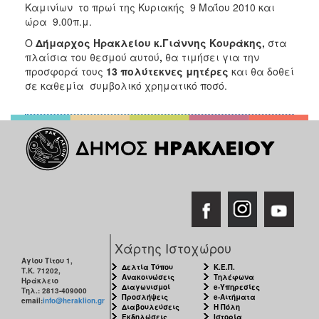
2018
Καμινίων το πρωί της Κυριακής 9 Μαΐου 2010 και
ώρα 9.00π.μ.
2017
Ο
Δήμαρχος Ηρακλείου κ.Γιάννης Κουράκης,
στα
2016
πλαίσια του θεσμού αυτού
,
θα τιμήσει για την
2015
προσφορά τους
13 πολύτεκνες μητέρες
και θα δοθεί
σε καθεμία συμβολικό χρηματικό ποσό.
2013
2012
2011
2010
2006
Ο
Χάρτης Ιστοχώρου
ΤΟΠΟΣ
Αγίου Τίτου 1,
ΜΑΣ
Δελτία Τύπου
Κ.Ε.Π.
Τ.Κ. 71202,
Ανακοινώσεις
Τηλέφωνα
Ηράκλειο
Διαγωνισμοί
e-Υπηρεσίες
Τηλ.: 2813-409000
ΠΟΛΙΤΙΣΜΟΣ
Προσλήψεις
e-Αιτήματα
email:
info@heraklion.gr
Διαβουλεύσεις
Η Πόλη
Εκδηλώσεις
Ιστορία