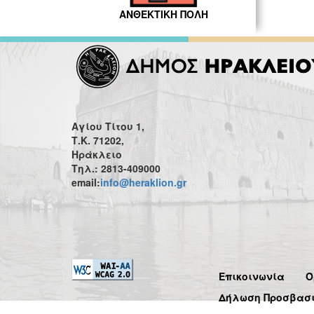
ΑΝΘΕΚΤΙΚΗ ΠΟΛΗ
Αγίου Τίτου 1,
Τ.Κ. 71202,
Ηράκλειο
Τηλ.: 2813-409000
email:
info@heraklion.gr
Επικοινωνία
Ό
Δήλωση Προσβασ