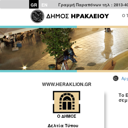
GR
EN
Γραμμή Παραπόνων τηλ : 2813-4
Ο 
Αρχ
WWW.HERAKLION.GR
Το 
σεμ
Ο ΔΗΜΟΣ
Δελτία Τύπου