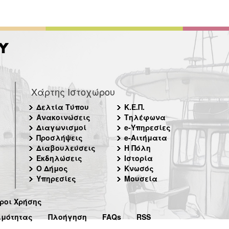
Χάρτης Ιστοχώρου
Δελτία Τύπου
Κ.Ε.Π.
Ανακοινώσεις
Τηλέφωνα
Διαγωνισμοί
e-Υπηρεσίες
Προσλήψεις
e-Αιτήματα
Διαβουλεύσεις
Η Πόλη
Εκδηλώσεις
Ιστορία
Ο Δήμος
Κνωσός
Υπηρεσίες
Μουσεία
ροι Χρήσης
ιμότητας
Πλοήγηση
FAQs
RSS