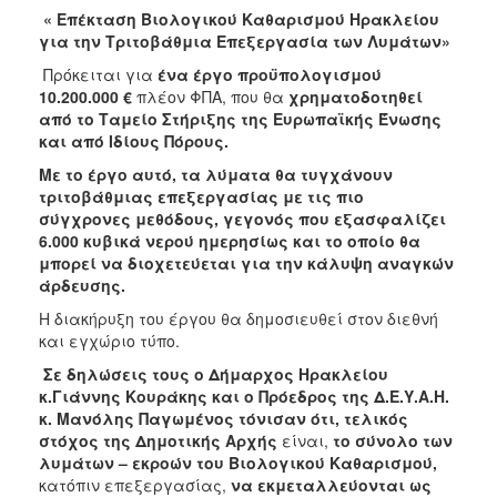
2018
« Επέκταση Βιολογικού Καθαρισμού Ηρακλείου
2017
για την Τριτοβάθμια Επεξεργασία των Λυμάτων»
2016
Πρόκειται για
ένα έργο προϋπολογισμού
10.200.000 €
πλέον ΦΠΑ, που θα
χρηματοδοτηθεί
2015
από το Ταμείο Στήριξης της Ευρωπαϊκής Ένωσης
2013
και από Ιδίους Πόρους.
2012
Με το έργο αυτό, τα λύματα θα τυγχάνουν
τριτοβάθμιας επεξεργασίας με τις πιο
2011
σύγχρονες μεθόδους, γεγονός που εξασφαλίζει
2010
6.000 κυβικά νερού ημερησίως και το οποίο θα
μπορεί να διοχετεύεται για την κάλυψη αναγκών
2006
άρδευσης.
Η διακήρυξη του έργου θα δημοσιευθεί στον διεθνή
και εγχώριο τύπο.
Σε δηλώσεις τους ο Δήμαρχος Ηρακλείου
Ο
ΤΟΠΟΣ
κ.Γιάννης Κουράκης
και ο Πρόεδρος της Δ.Ε.Υ.Α.Η.
ΜΑΣ
κ. Μανόλης Παγωμένος
τόνισαν ότι, τελικός
στόχος της Δημοτικής Αρχής
είναι,
το σύνολο των
ΠΟΛΙΤΙΣΜΟΣ
λυμάτων – εκροών του Βιολογικού Καθαρισμού,
κατόπιν επεξεργασίας,
να εκμεταλλεύονται ως