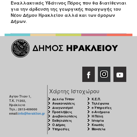
Εναλλακτικός Υδάτινος Πόρος που θα
διατίθενται
ΑΝΘΕΚΤΙΚΗ
ΠΟΛΗ
για την άρδευση της γεωργικής παραγωγής του
Νέου Δήμου Ηρακλείου αλλά και των όμορων
Δήμων
.
Χάρτης Ιστοχώρου
Αγίου Τίτου 1,
Δελτία Τύπου
Κ.Ε.Π.
Τ.Κ. 71202,
Ανακοινώσεις
Τηλέφωνα
Ηράκλειο
Διαγωνισμοί
e-Υπηρεσίες
Τηλ.: 2813-409000
Προσλήψεις
e-Αιτήματα
email:
info@heraklion.gr
Διαβουλεύσεις
Η Πόλη
Εκδηλώσεις
Ιστορία
Ο Δήμος
Κνωσός
Υπηρεσίες
Μουσεία