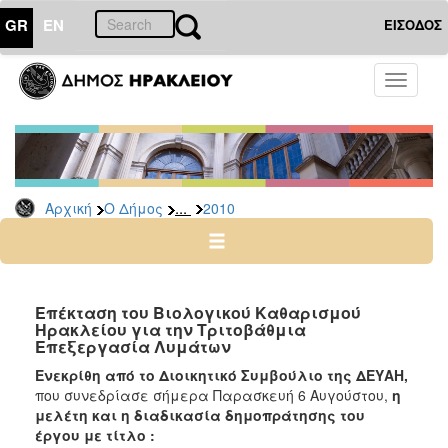
GR
EN
ΕΙΣΟΔΟΣ
Ο
Toggle
ΔΗΜΟΣ
navigati
Δελτία
Τύπου
Αρχείο
...
Αρχική
Ο Δήμος
2010
2026
2025
2024
2023
Επέκταση του Βιολογικού Καθαρισμού
Ηρακλείου για την Τριτοβάθμια
2022
Επεξεργασία Λυμάτων
2021
Ενεκρίθη από το Διοικητικό Συμβούλιο της ΔΕΥΑΗ,
2020
που
συνεδρίασε σήμερα Παρασκευή 6 Αυγούστου,
η
μελέτη και η διαδικασία
δημοπράτησης του
2019
έργου με τίτλο :