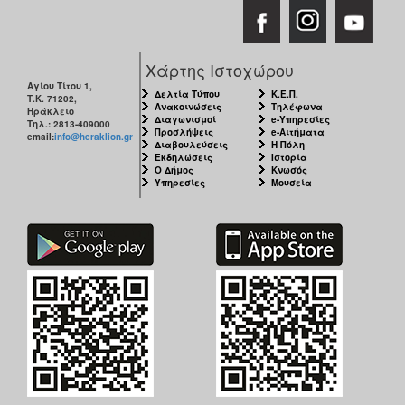
Χάρτης Ιστοχώρου
Αγίου Τίτου 1,
Δελτία Τύπου
Κ.Ε.Π.
Τ.Κ. 71202,
Ανακοινώσεις
Τηλέφωνα
Ηράκλειο
Διαγωνισμοί
e-Υπηρεσίες
Τηλ.: 2813-409000
Προσλήψεις
e-Αιτήματα
email:
info@heraklion.gr
Διαβουλεύσεις
Η Πόλη
Εκδηλώσεις
Ιστορία
Ο Δήμος
Κνωσός
Υπηρεσίες
Μουσεία