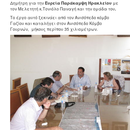
2018
Δημήτρη για την
Ευρεία Παράκαμψη Ηρακλείου
με
τον Μελετητή κ.Τονιόλο Παναγή και την ομάδα του
.
2017
Το έργο αυτό ξεκινάει από τον Ανισόπεδο κόμβο
2016
Γαζίου και καταλήγει στον Ανισόπεδο Κόμβο
2015
Γουρνών, μήκους περίπου 35 χιλιομέτρων.
2013
2012
2011
2010
2006
Ο
ΤΟΠΟΣ
ΜΑΣ
ΠΟΛΙΤΙΣΜΟΣ