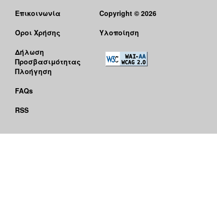
Επικοινωνία
Copyright © 2026
Όροι Χρήσης
Υλοποίηση
Δήλωση
Προσβασιμότητας
Πλοήγηση
FAQs
RSS