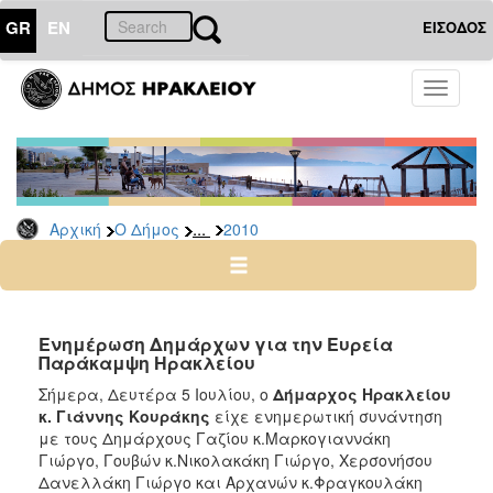
GR
EN
ΕΙΣΟΔΟΣ
Ο
Toggle
ΔΗΜΟΣ
navigati
Δελτία
Τύπου
Αρχείο
...
Αρχική
Ο Δήμος
2010
2026
2025
2024
2023
Ενημέρωση Δημάρχων για την Ευρεία
Παράκαμψη Ηρακλείου
2022
Σήμερα, Δευτέρα 5 Ιουλίου, ο
Δήμαρχος Ηρακλείου
2021
κ. Γιάννης Κουράκης
είχε ενημερωτική συνάντηση
2020
με τους Δημάρχους Γαζίου κ.Μαρκογιαννάκη
Γιώργο, Γουβών κ.Νικολακάκη Γιώργο, Χερσονήσου
2019
Δανελλάκη Γιώργο και Αρχανών κ.Φραγκουλάκη