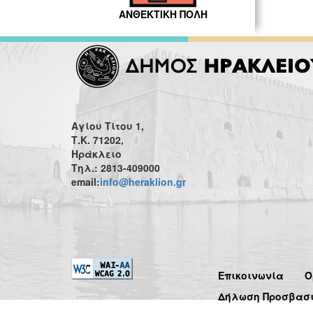
ΑΝΘΕΚΤΙΚΗ ΠΟΛΗ
Αγίου Τίτου 1,
Τ.Κ. 71202,
Ηράκλειο
Τηλ.: 2813-409000
email:
info@heraklion.gr
Επικοινωνία
Ό
Δήλωση Προσβασ