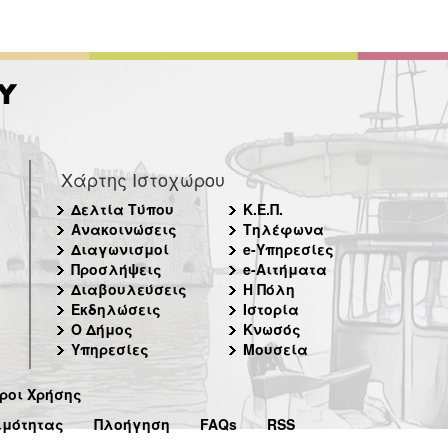
Χάρτης Ιστοχώρου
Δελτία Τύπου
Κ.Ε.Π.
Ανακοινώσεις
Τηλέφωνα
Διαγωνισμοί
e-Υπηρεσίες
Προσλήψεις
e-Αιτήματα
Διαβουλεύσεις
Η Πόλη
Εκδηλώσεις
Ιστορία
Ο Δήμος
Κνωσός
Υπηρεσίες
Μουσεία
ροι Χρήσης
ιμότητας
Πλοήγηση
FAQs
RSS