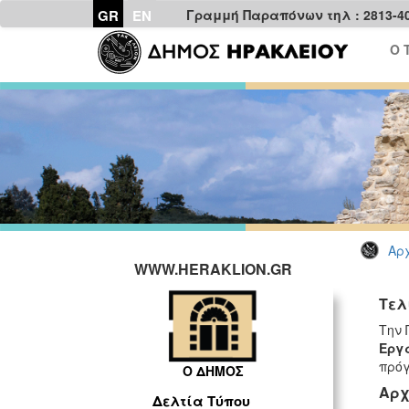
GR
EN
Γραμμή Παραπόνων τηλ : 2813-4
Ο 
Αρχ
WWW.HERAKLION.GR
Τελ
Την 
Εργ
πρόγ
Ο ΔΗΜΟΣ
Αρχ
Δελτία Τύπου