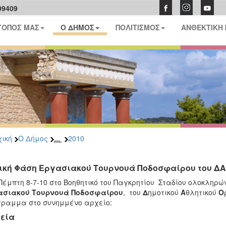
09409
ΤΟΠΟΣ ΜΑΣ
Ο ΔΗΜΟΣ
ΠΟΛΙΤΙΣΜΟΣ
ΑΝΘΕΚΤΙΚΗ
...
ική
Ο Δήμος
2010
ική Φάση Εργασιακού Τουρνουά Ποδοσφαίρου του Δ
Πέμπτη 8-7-10 στο Βοηθητικό του Παγκρητίου Σταδίου ολοκληρών
ασιακού Τουρνουά Ποδοσφαίρου
, του
Δ
ημοτικού
Α
θλητικού
Ο
ραμμα στο συνημμένο αρχείο:
εία