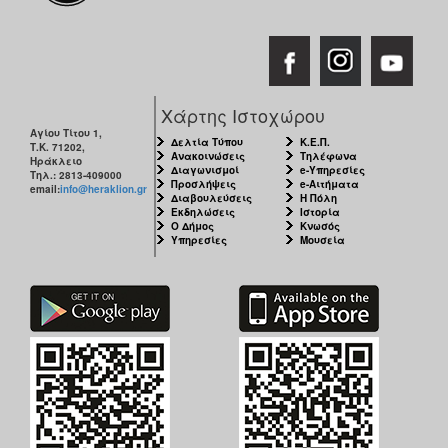
ΑΝΘΕΚΤΙΚΗ
ΠΟΛΗ
Χάρτης Ιστοχώρου
Αγίου Τίτου 1,
Δελτία Τύπου
Κ.Ε.Π.
Τ.Κ. 71202,
Ανακοινώσεις
Τηλέφωνα
Ηράκλειο
Διαγωνισμοί
e-Υπηρεσίες
Τηλ.: 2813-409000
Προσλήψεις
e-Αιτήματα
email:
info@heraklion.gr
Διαβουλεύσεις
Η Πόλη
Εκδηλώσεις
Ιστορία
Ο Δήμος
Κνωσός
Υπηρεσίες
Μουσεία