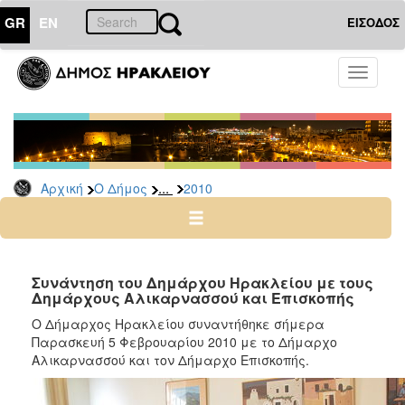
GR
EN
ΕΙΣΟΔΟΣ
Ο
Toggle
ΔΗΜΟΣ
navigati
Δελτία
Τύπου
Αρχείο
...
Αρχική
Ο Δήμος
2010
2026
2025
2024
2023
Συνάντηση του Δημάρχου Ηρακλείου με τους
Δημάρχους Αλικαρνασσού και Επισκοπής
2022
Ο Δήμαρχος Ηρακλείου συναντήθηκε σήμερα
2021
Παρασκευή 5 Φεβρουαρίου 2010 με το Δήμαρχο
2020
Αλικαρνασσού και τον Δήμαρχο Επισκοπής.
2019