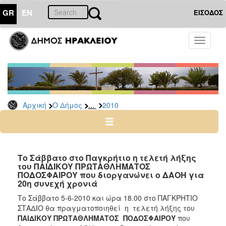
GR
EN
ΕΙΣΟΔΟΣ
Ο
Toggle
ΔΗΜΟΣ
navigati
Δελτία
Τύπου
Αρχείο
...
Αρχική
Ο Δήμος
2010
2026
2025
2024
2023
Το Σάββατο στο Παγκρήτιο η τελετή λήξης
του ΠΑΙΔΙΚΟΥ ΠΡΩΤΑΘΛΗΜΑΤΟΣ
2022
ΠΟΔΟΣΦΑΙΡΟΥ που διοργανώνει ο ΔΑΟΗ για
2021
20η συνεχή χρονιά
2020
Το Σάββατο 5-6-2010 και ώρα 18.00 στο ΠΑΓΚΡΗΤΙΟ
ΣΤΑΔΙΟ θα πραγματοποιηθεί η τελετή λήξης του
2019
ΠΑΙΔΙΚΟΥ ΠΡΩΤΑΘΛΗΜΑΤΟΣ ΠΟΔΟΣΦΑΙΡΟΥ
που
η