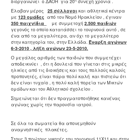
2018
διοργανώνει ο ΔΑΟΗ για 20
συνεχή χρονιά .
2017
Έλαβαν μέρος
25 σύλλογοι
και αθλητικά κέντρα
με
123 ομάδες
από τον Νομό Ηρακλείου , έγιναν
2016
350 παιχνίδια
με συμμετοχή
2.500 παιδιών
2015
γεγονός το οποίο κατατάσσει το τουρνουά αυτό , σε
ένα από τα μεγαλύτερα, αν όχι το μεγαλύτερο
2013
στην κατηγορία του, στην Ελλάδα.
Έναρξη αγώνων
2012
6-3-2010 , λήξη αγώνων 23-5-2010.
2011
Ο μεγάλος αριθμός των παιδιών που συμμετέχει
αποδεικνύει , ότι η δουλειά που γίνεται στις μικρές
2010
ηλικίες από τις διοικήσεις και τους πολλούς καλούς
2006
προπονητές, είναι πάρα πολύ καλή και πιστεύω ότι
δεν είναι τυχαίο , η πολύ καλή πορεία των Μικτών
ομάδων και του Αθλητικού σχολείου .
Σημειώνεται ότι δεν πραγματοποιήθηκε κανένας
αγώνας χωρίς την παρουσία ιατρού.
Ο
ΤΟΠΟΣ
ΜΑΣ
Σε όλα τα σωματεία θα απονεμηθούν
αναμνηστικές πλακέτες.
ΠΟΛΙΤΙΣΜΟΣ
Στους 3 πρώτους νικητές του τουρνουά 11Χ11 και στην