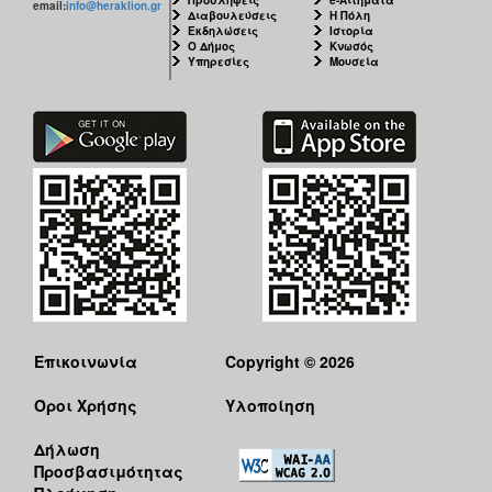
email:
info@heraklion.gr
Διαβουλεύσεις
Η Πόλη
Εκδηλώσεις
Ιστορία
Ο Δήμος
Κνωσός
Υπηρεσίες
Μουσεία
Επικοινωνία
Copyright © 2026
Όροι Χρήσης
Υλοποίηση
Δήλωση
Προσβασιμότητας