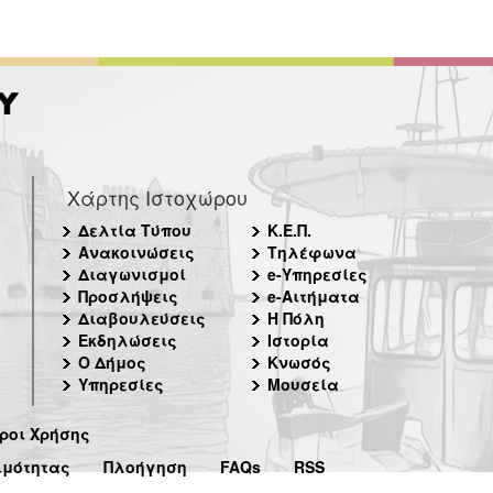
Χάρτης Ιστοχώρου
Δελτία Τύπου
Κ.Ε.Π.
Ανακοινώσεις
Τηλέφωνα
Διαγωνισμοί
e-Υπηρεσίες
Προσλήψεις
e-Αιτήματα
Διαβουλεύσεις
Η Πόλη
Εκδηλώσεις
Ιστορία
Ο Δήμος
Κνωσός
Υπηρεσίες
Μουσεία
ροι Χρήσης
ιμότητας
Πλοήγηση
FAQs
RSS