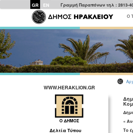
GR
EN
Γραμμή Παραπόνων τηλ : 2813-4
Ο 
Αρχ
WWW.HERAKLION.GR
Δημ
Κομ
Δημ
Ο ΔΗΜΟΣ
« Α
Το 
Δελτία Τύπου