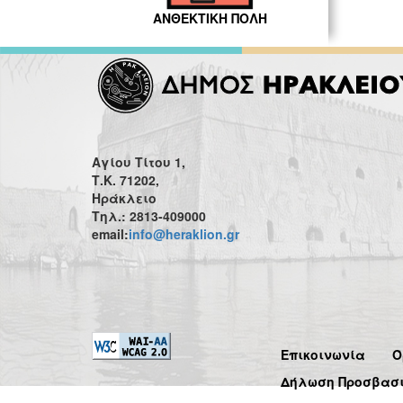
ΑΝΘΕΚΤΙΚΗ ΠΟΛΗ
Αγίου Τίτου 1,
Τ.Κ. 71202,
Ηράκλειο
Τηλ.: 2813-409000
email:
info@heraklion.gr
Επικοινωνία
Ό
Δήλωση Προσβασ