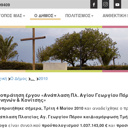
09409
ΤΟΠΟΣ ΜΑΣ
Ο ΔΗΜΟΣ
ΠΟΛΙΤΙΣΜΟΣ
ΑΝΘΕΚΤΙΚΗ
...
ική
Ο Δήμος
2010
οπράτηση έργου «Ανάπλαση Πλ. Αγίου Γεωργίου Πό
νηνών & Κονίτσης»
οπρατήθηκε
σήμερα, Τρίτη 4 Μαίου 2010
και αναδείχθηκε ο πρ
νάπλαση Πλατείας Αγ. Γεωργίου Πόρου καιΔιαμόρφωση Τμήμ
έργο
είναι
συνολικού
προϋπολογισμού 1.037.143,00 €
και
προσω