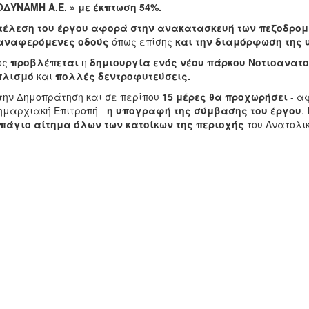
ΔΥΝΑΜΗ Α.Ε. » με έκπτωση 54%.
τέλεση του έργου αφορά στην ανακατασκευή των πεζοδρομ
αναφερόμενες οδούς
όπως επίσης
και την διαμόρφωση της 
ος
προβλέπεται
η
δημιουργία ενός νέου πάρκου Νοτιοανατ
πλισμό
και
πολλές δεντροφυτεύσεις.
την Δημοπράτηση και σε περίπου
15 μέρες
θα προχωρήσει
- α
ημαρχιακή Επιτροπή-
η υπογραφή της σύμβασης του έργου
.
πάγιο αίτημα όλων των κατοίκων της περιοχής
του Ανατολι