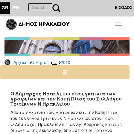
GR
EN
ΕΙΣΟΔΟΣ
Ο
Toggle
ΔΗΜΟΣ
navigati
Δελτία
Τύπου
Αρχείο
...
Αρχική
Ο Δήμος
2010
2026
2025
2024
2023
Ο Δήμαρχος Ηρακλείου στα εγκαίνια των
γραφείων και την Κοπή Πίτας του Συλλόγου
2022
Τριτέκνων Ν.Ηρακλείου
2021
Από τα εγκαίνια των γραφείων και την Κοπή Πίτας
2020
του Σύλλόγου Τριτέκνων Ν.Ηρακλείου στον Πόρο.
Ο Δήμαρχος Ηρακλείου κ.Γιάννης Κουράκης κατα τη
2019
διάρκεια της εκδήλωσης δήλωσε ότι οι Τρίτεκνοι