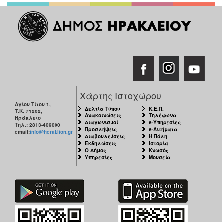
ΑΝΘΕΚΤΙΚΗ
ΠΟΛΗ
Χάρτης Ιστοχώρου
Αγίου Τίτου 1,
Δελτία Τύπου
Κ.Ε.Π.
Τ.Κ. 71202,
Ανακοινώσεις
Τηλέφωνα
Ηράκλειο
Διαγωνισμοί
e-Υπηρεσίες
Τηλ.: 2813-409000
Προσλήψεις
e-Αιτήματα
email:
info@heraklion.gr
Διαβουλεύσεις
Η Πόλη
Εκδηλώσεις
Ιστορία
Ο Δήμος
Κνωσός
Υπηρεσίες
Μουσεία