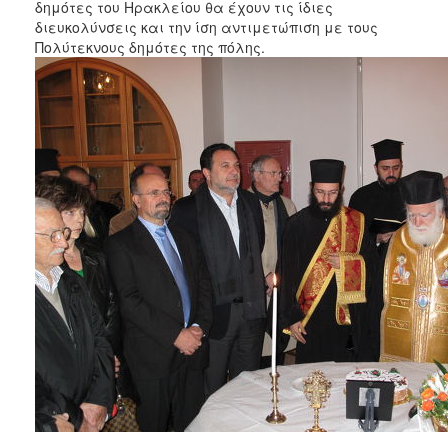
2018
δημότες του Ηρακλείου θα έχουν τις ίδιες
διευκολύνσεις και την ίση αντιμετώπιση με τους
2017
Πολύτεκνους δημότες της πόλης.
2016
2015
2013
2012
2011
2010
2006
Ο
ΤΟΠΟΣ
ΜΑΣ
ΠΟΛΙΤΙΣΜΟΣ