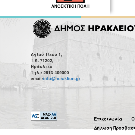
ΑΝΘΕΚΤΙΚΗ ΠΟΛΗ
Αγίου Τίτου 1,
Τ.Κ. 71202,
Ηράκλειο
Τηλ.: 2813-409000
email:
info@heraklion.gr
Επικοινωνία
Ό
Δήλωση Προσβασ