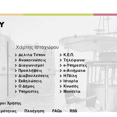
Χάρτης Ιστοχώρου
Δελτία Τύπου
Κ.Ε.Π.
Ανακοινώσεις
Τηλέφωνα
Διαγωνισμοί
e-Υπηρεσίες
Προσλήψεις
e-Αιτήματα
Διαβουλεύσεις
Η Πόλη
Εκδηλώσεις
Ιστορία
Ο Δήμος
Κνωσός
Υπηρεσίες
Μουσεία
ροι Χρήσης
ιμότητας
Πλοήγηση
FAQs
RSS