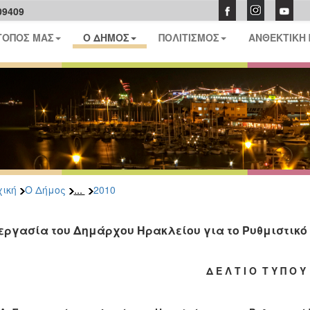
09409
ΤΟΠΟΣ ΜΑΣ
Ο ΔΗΜΟΣ
ΠΟΛΙΤΙΣΜΟΣ
ΑΝΘΕΚΤΙΚΗ
...
ική
Ο Δήμος
2010
εργασία του Δημάρχου Ηρακλείου για το Ρυθμιστικό
Δ Ε Λ Τ Ι Ο Τ Υ Π Ο Υ