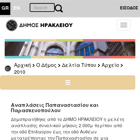
GR
EN
ΕΙΣΟΔΟΣ
Ο
Toggle
ΔΗΜΟΣ
navigati
Δελτία
Τύπου
Αρχείο
Αρχική
Ο Δήμος
Δελτία Τύπου
Αρχείο
2026
2010
2025
2024
2023
2022
Αναπλάσεις Παπαναστασίου και
Παρασκευοπούλου
2021
Δημοπρατήθηκε από το ΔΗΜΟ ΗΡΑΚΛΕΙΟΥ η μελέτη
2020
ανάπλασης συνολικού μήκους 2.000μ περίπου από
2019
την οδό Επιδαύρου έως την οδό Ανθέων
μετατρέποντας την Παπαναστασίου σε μια