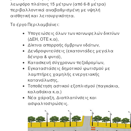
2018
λεωφόρο πλάτους 15 μέτρων (από 6-8 μέτρα)
2017
περιβαλλοντικά αναβαθμισμένη με υψηλή
αισθητική και λειτουργικότητα.
2016
Το έργο Περιλαμβάνει:
2015
Υπογειώσεις όλων των κοινωφελών δικτύων
2013
(ΔΕΗ, ΟΤΕ κ.α),
2012
Δίκτυα απορροής όμβριων υδάτων,
Δενδροφυτεύσεις (εκατοντάδες μεγάλα
2011
δέντρα & φυτά),
2010
Κατασκευή σύγχρονων πεζοδρομίων,
Εγκαταστάσεις δημοτικού φωτισμού με
2006
λαμπτήρες χαμηλής ενεργειακής
κατανάλωσης,
Τοποθέτηση αστικού εξοπλισμού (παγκάκια,
καλαθάκια κ.α.)
Νέα χάραξη, Διαπλατύνσεις και
Ο
ασφαλτοστρώσεις.
ΤΟΠΟΣ
ΜΑΣ
ΠΟΛΙΤΙΣΜΟΣ