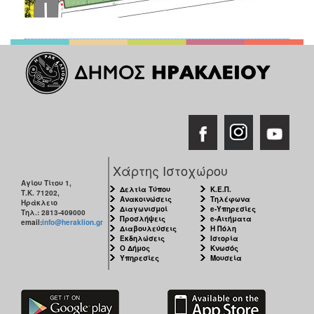
Χάρτης Ιστοχώρου
Αγίου Τίτου 1,
Δελτία Τύπου
Κ.Ε.Π.
Τ.Κ. 71202,
Ανακοινώσεις
Τηλέφωνα
Ηράκλειο
Διαγωνισμοί
e-Υπηρεσίες
Τηλ.: 2813-409000
Προσλήψεις
e-Αιτήματα
email:
info@heraklion.gr
Διαβουλεύσεις
Η Πόλη
Εκδηλώσεις
Ιστορία
Ο Δήμος
Κνωσός
Υπηρεσίες
Μουσεία