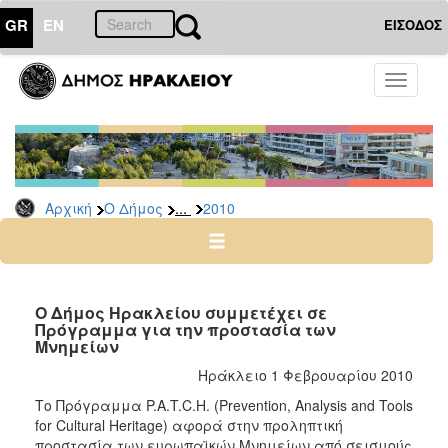
GR
EN
ΕΙΣΟΔΟΣ
Ο
Toggle
ΔΗΜΟΣ
navigati
Δελτία
Τύπου
Αρχείο
...
Αρχική
Ο Δήμος
2010
2026
2025
2024
2023
Ο Δήμος Ηρακλείου συμμετέχει σε
Πρόγραμμα για την προστασία των
2022
Μνημείων
2021
Ηράκλειο 1 Φεβρουαρίου 2010
2020
Το Πρόγραμμα P.A.T.C.H. (Prevention, Analysis and Tools
2019
for Cultural Heritage) αφορά στην προληπτική
προστασία των ευρωπαϊκών Μνημείων από σεισμούς