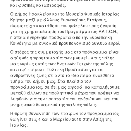
2018
και φυσικές καταστροφές.
2017
Ο Δήμος Ηρακλείου και το Μουσείο Φυσικής Ιστορίας
2016
Κρήτης μαζί με άλλους Ευρωπαίους Εταίρους,
συμμετείχαν κατάθεση του φάκελου προς έγκριση
2015
για τη χρηματοδότηση του Προγράμματος P.A.T.C.H.,
2013
η οποία εγκρίθηκε πρόσφατα από την Ευρωπαϊκή
Κοινότητα με συνολικό προϋπολογισμό 569.055 ευρώ.
2012
Ο στόχος της συμμετοχής μας στο πρόγραμμα είναι
2011
αφ’ ενός η προετοιμασία των μνημείων της πόλης
2010
μας κυρίως εντός των Ενετικών Τειχών της πόλης
και αφ΄ ετέρου η Πολιτική Προστασία για τις
2006
ανθρώπινες ζωές σε αυτό το ιδιαίτερα ευαίσθητο
τμήμα του Δήμου μας. Στα πλαίσιο του
προγράμματος, σε ότι μας αφορά θα καταλήξουμε
μεταξύ άλλων σε προληπτικά μέτρα που πρέπει να
ληφθούν για την προστασία του ανθρώπινου και του
Ο
ΤΟΠΟΣ
μνημειακού δυναμικού της παλιάς πόλης.
ΜΑΣ
Η πρώτη συνάντηση των εταίρων του προγράμματος
θα γίνει στις 4 και 5 Μαρτίου 2010 στην Ασίζη της
ΠΟΛΙΤΙΣΜΟΣ
Ιταλίας.