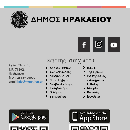
ΑΝΘΕΚΤΙΚΗ
ΠΟΛΗ
Χάρτης Ιστοχώρου
Αγίου Τίτου 1,
Δελτία Τύπου
Κ.Ε.Π.
Τ.Κ. 71202,
Ανακοινώσεις
Τηλέφωνα
Ηράκλειο
Διαγωνισμοί
e-Υπηρεσίες
Τηλ.: 2813-409000
Προσλήψεις
e-Αιτήματα
email:
info@heraklion.gr
Διαβουλεύσεις
Η Πόλη
Εκδηλώσεις
Ιστορία
Ο Δήμος
Κνωσός
Υπηρεσίες
Μουσεία