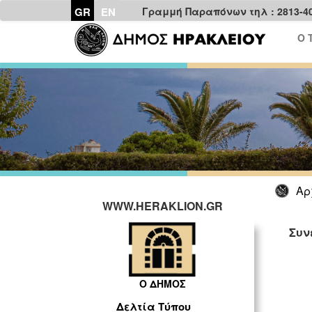
GR
EN
Γραμμή Παραπόνων τηλ : 2813-4
Ο 
Αρ
WWW.HERAKLION.GR
Συν
Ο ΔΗΜΟΣ
Δελτία Τύπου