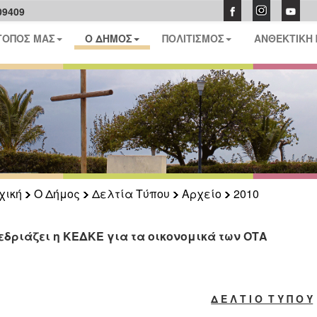
09409
ΤΟΠΟΣ ΜΑΣ
Ο ΔΗΜΟΣ
ΠΟΛΙΤΙΣΜΟΣ
ΑΝΘΕΚΤΙΚΗ
χική
Ο Δήμος
Δελτία Τύπου
Αρχείο
2010
εδριάζει η ΚΕΔΚΕ για τα οικονομικά των ΟΤΑ
Δ Ε Λ Τ Ι Ο Τ Υ Π Ο Υ