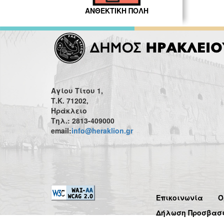
ΑΝΘΕΚΤΙΚΗ ΠΟΛΗ
Αγίου Τίτου 1,
Τ.Κ. 71202,
Ηράκλειο
Τηλ.: 2813-409000
email:
info@heraklion.gr
Επικοινωνία
Ό
Δήλωση Προσβασ