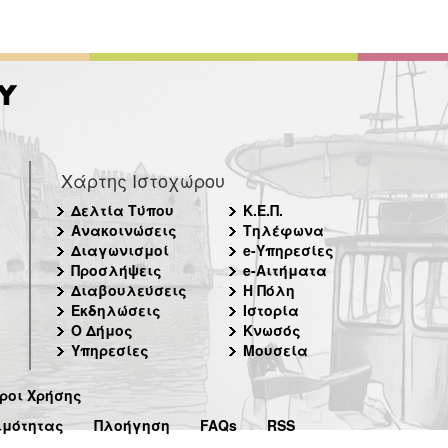
Χάρτης Ιστοχώρου
Δελτία Τύπου
Κ.Ε.Π.
Ανακοινώσεις
Τηλέφωνα
Διαγωνισμοί
e-Υπηρεσίες
Προσλήψεις
e-Αιτήματα
Διαβουλεύσεις
Η Πόλη
Εκδηλώσεις
Ιστορία
Ο Δήμος
Κνωσός
Υπηρεσίες
Μουσεία
ροι Χρήσης
ιμότητας
Πλοήγηση
FAQs
RSS