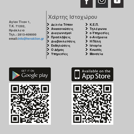
Χάρτης Ιστοχώρου
Αγίου Τίτου 1,
Δελτία Τύπου
Κ.Ε.Π.
Τ.Κ. 71202,
Ανακοινώσεις
Τηλέφωνα
Ηράκλειο
Διαγωνισμοί
e-Υπηρεσίες
Τηλ.: 2813-409000
Προσλήψεις
e-Αιτήματα
email:
info@heraklion.gr
Διαβουλεύσεις
Η Πόλη
Εκδηλώσεις
Ιστορία
Ο Δήμος
Κνωσός
Υπηρεσίες
Μουσεία