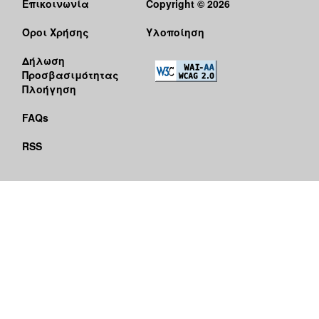
Επικοινωνία
Copyright © 2026
Όροι Χρήσης
Υλοποίηση
Δήλωση
Προσβασιμότητας
Πλοήγηση
FAQs
RSS