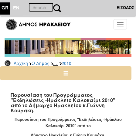
GR
EN
ΕΙΣΟΔΟΣ
Ο
Toggle
ΔΗΜΟΣ
navigati
Δελτία
Τύπου
Αρχείο
...
Αρχική
Ο Δήμος
2010
2026
2025
2024
2023
Παρουσίαση του Προγράμματος
"Εκδηλώσεις -Ηράκλειο Καλοκαίρι 2010"
2022
από το Δήμαρχο Ηρακλείου κ.Γιάννη
2021
Κουράκη.
2020
Παρουσίαση του Προγράμματος "Εκδηλώσεις -Ηράκλειο
Καλοκαίρι 2010" από το
2019
Δήμαρχο Ηρακλείου κ.Γιάννη Κουράκη.