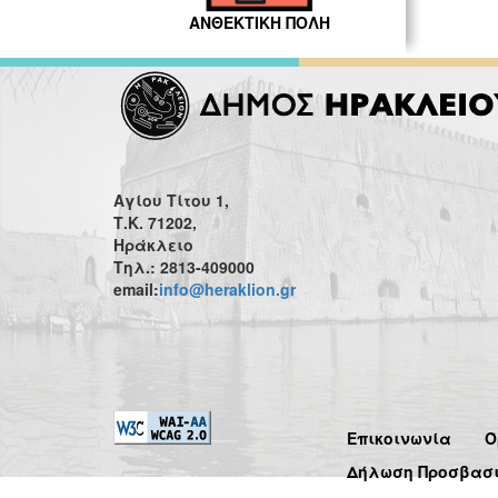
ΑΝΘΕΚΤΙΚΗ ΠΟΛΗ
Αγίου Τίτου 1,
Τ.Κ. 71202,
Ηράκλειο
Τηλ.: 2813-409000
email:
info@heraklion.gr
Επικοινωνία
Ό
Δήλωση Προσβασ