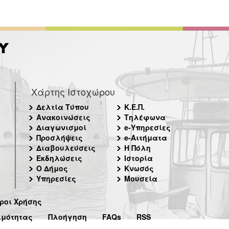
Χάρτης Ιστοχώρου
Δελτία Τύπου
Κ.Ε.Π.
Ανακοινώσεις
Τηλέφωνα
Διαγωνισμοί
e-Υπηρεσίες
Προσλήψεις
e-Αιτήματα
Διαβουλεύσεις
Η Πόλη
Εκδηλώσεις
Ιστορία
Ο Δήμος
Κνωσός
Υπηρεσίες
Μουσεία
ροι Χρήσης
ιμότητας
Πλοήγηση
FAQs
RSS