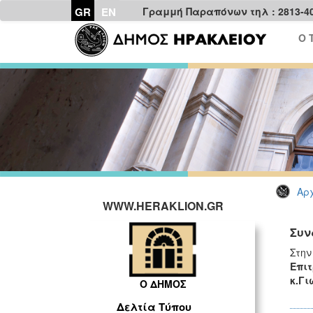
GR
EN
Γραμμή Παραπόνων τηλ : 2813-4
Ο 
Αρχ
WWW.HERAKLION.GR
Συν
Στην
Επιτ
κ.Γ
Ο ΔΗΜΟΣ
Δελτία Τύπου