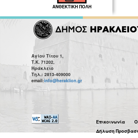
ΑΝΘΕΚΤΙΚΗ ΠΟΛΗ
Αγίου Τίτου 1,
Τ.Κ. 71202,
Ηράκλειο
Τηλ.: 2813-409000
email:
info@heraklion.gr
Επικοινωνία
Ό
Δήλωση Προσβασ