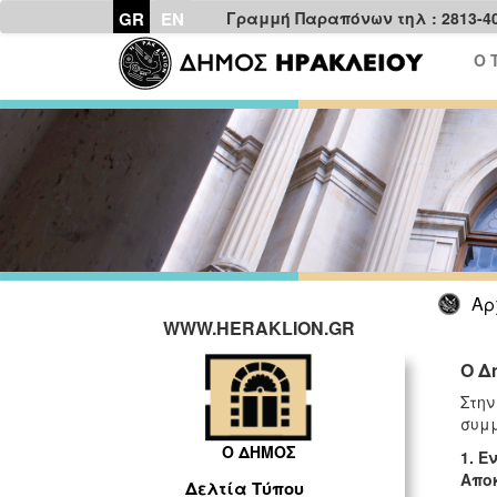
GR
EN
Γραμμή Παραπόνων τηλ : 2813-4
Ο 
Αρ
WWW.HERAKLION.GR
Ο Δ
Στη
συμμ
Ο ΔΗΜΟΣ
1.
Εν
Απο
Δελτία Τύπου