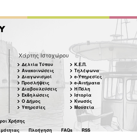
Χάρτης Ιστοχώρου
Δελτία Τύπου
Κ.Ε.Π.
Ανακοινώσεις
Τηλέφωνα
Διαγωνισμοί
e-Υπηρεσίες
Προσλήψεις
e-Αιτήματα
Διαβουλεύσεις
Η Πόλη
Εκδηλώσεις
Ιστορία
Ο Δήμος
Κνωσός
Υπηρεσίες
Μουσεία
ροι Χρήσης
ιμότητας
Πλοήγηση
FAQs
RSS