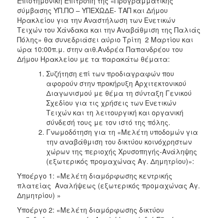
Επιστημονική Επιτροπή της «Προγραμματικής
2018
σύμβασης ΥΠ.ΠΟ – ΥΠΕΧΩΔΕ- ΤΑΠ και Δήμου
2017
Ηρακλείου για την Αναστήλωση των Ενετικών
Τειχών του Χάνδακα και την Αναβάθμιση της Παλιάς
2016
Πόλης» θα συνεδριάσει αύριο Τρίτη 2 Μαρτίου και
2015
ώρα 10:00π.μ. στην αιθ.Ανδρέα Παπανδρέου του
Δήμου Ηρακλείου με τα παρακάτω θέματα:
2013
Συζήτηση επί των προδιαγραφών που
2012
αφορούν στην προκήρυξη Αρχιτεκτονικού
2011
Διαγωνισμού με θέμα τη σύνταξη Γενικού
Σχεδίου για τις χρήσεις των Eνετικών
2010
Tειχών και τη λειτουργική και οργανική
2006
σύνδεσή τους με τον ιστό της πόλης.
Γνωμοδότηση για τη «Μελέτη υποδομών για
την αναβάθμιση του δικτύου κοινόχρηστων
χώρων της περιοχής Χρυσοπηγής-Ανάληψης
(εξωτερικός προμαχώνας Αγ. Δημητρίου)»:
Ο
ΤΟΠΟΣ
Υποέργο 1: «Μελέτη διαμόρφωσης κεντρικής
ΜΑΣ
πλατείας Αναλήψεως (εξωτερικός προμαχώνας Αγ.
Δημητρίου) »
ΠΟΛΙΤΙΣΜΟΣ
Υποέργο 2: «Μελέτη διαμόρφωσης δικτύου