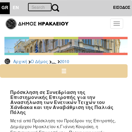
GR
EN
ΕΙΣΟΔΟΣ
Ο
Toggle
ΔΗΜΟΣ
navigati
Δελτία
Τύπου
Αρχείο
...
Αρχική
Ο Δήμος
2010
2026
2025
2024
2023
Πρόσκληση σε Συνεδρίαση της
Επιστημονικής Επιτροπής για την
2022
Αναστήλωση των Ενετικών Τειχών του
2021
Χάνδακα και την Αναβάθμιση της Παλιάς
Πόλης
2020
Μετά από Πρόσκληση του Προέδρου της Επιτροπής,
2019
Δημάρχου Ηρακλείου κ.Γιάννη Κουράκη, η