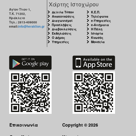
Χάρτης Ιστοχώρου
Αγίου Τίτου 1,
Δελτία Τύπου
Κ.Ε.Π.
Τ.Κ. 71202,
Ανακοινώσεις
Τηλέφωνα
Ηράκλειο
Διαγωνισμοί
e-Υπηρεσίες
Τηλ.: 2813-409000
Προσλήψεις
e-Αιτήματα
email:
info@heraklion.gr
Διαβουλεύσεις
Η Πόλη
Εκδηλώσεις
Ιστορία
Ο Δήμος
Κνωσός
Υπηρεσίες
Μουσεία
Επικοινωνία
Copyright © 2026