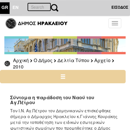
GR
EN
ΕΙΣΟΔΟΣ
Ο
Toggle
ΔΗΜΟΣ
navigati
Δελτία
Τύπου
Αρχείο
Αρχική
Ο Δήμος
Δελτία Τύπου
Αρχείο
2026
2010
2025
2024
2023
2022
Σύντομα η παράδοση του Ναού του
Αγ.Πέτρου
2021
Τον Ι.Ν. Αγ.Πέτρου τον Δομηνικανών επισκέφθηκε
2020
σήμερα ο Δήμαρχος Ηρακλείου κ.Γιάννης Κουράκης
2019
μετά την τοποθέτηση των ειδικών εσωτερικών
φωτιστικών σωμάτων που προμηθεύτηκε ο Δήμος