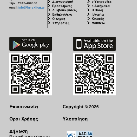
Διαγωνισμοί
e-Υπηρεσίες
Τηλ.: 2813-409000
Προσλήψεις
e-Αιτήματα
email:
info@heraklion.gr
Διαβουλεύσεις
Η Πόλη
Εκδηλώσεις
Ιστορία
Ο Δήμος
Κνωσός
Υπηρεσίες
Μουσεία
Επικοινωνία
Copyright © 2026
Όροι Χρήσης
Υλοποίηση
Δήλωση
Προσβασιμότητας