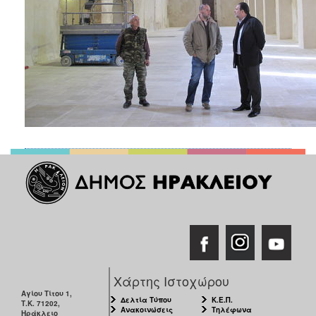
ΑΝΘΕΚΤΙΚΗ
ΠΟΛΗ
Χάρτης Ιστοχώρου
Αγίου Τίτου 1,
Δελτία Τύπου
Κ.Ε.Π.
Τ.Κ. 71202,
Ανακοινώσεις
Τηλέφωνα
Ηράκλειο