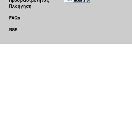
Πλοήγηση
FAQs
RSS