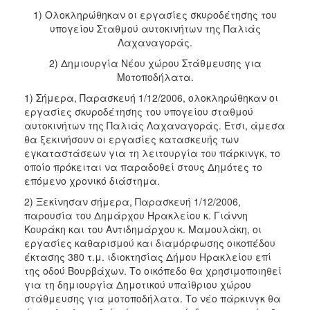
2018
1) Ολοκληρώθηκαν οι εργασίες σκυροδέτησης του
2017
υπογείου Σταθμού αυτοκινήτων της Παλιάς
Λαχαναγοράς.
2016
2) Δημιουργία Νέου χώρου Στάθμευσης για
2015
Μοτοποδήλατα.
2013
1) Σήμερα, Παρασκευή 1/12/2006, ολοκληρώθηκαν οι
2012
εργασίες σκυροδέτησης του υπογείου σταθμού
αυτοκινήτων της Παλιάς Λαχαναγοράς. Έτσι, άμεσα
2011
θα ξεκινήσουν οι εργασίες κατασκευής των
2010
εγκαταστάσεων για τη λειτουργία του πάρκινγκ, το
οποίο πρόκειται να παραδοθεί στους Δημότες το
2006
επόμενο χρονικό διάστημα.
2) Ξεκίνησαν σήμερα, Παρασκευή 1/12/2006,
παρουσία του Δημάρχου Ηρακλείου κ. Γιάννη
Κουράκη και του Αντιδημάρχου κ. Μαμουλάκη, οι
Ο
εργασίες καθαρισμού και διαμόρφωσης οικοπέδου
ΤΟΠΟΣ
ΜΑΣ
έκτασης 380 τ.μ. ιδιοκτησίας Δήμου Ηρακλείου επί
της οδού Βουρβάχων. Το οικόπεδο θα χρησιμοποιηθεί
για τη δημιουργία Δημοτικού υπαίθριου χώρου
ΠΟΛΙΤΙΣΜΟΣ
στάθμευσης για μοτοποδήλατα. Το νέο πάρκινγκ θα