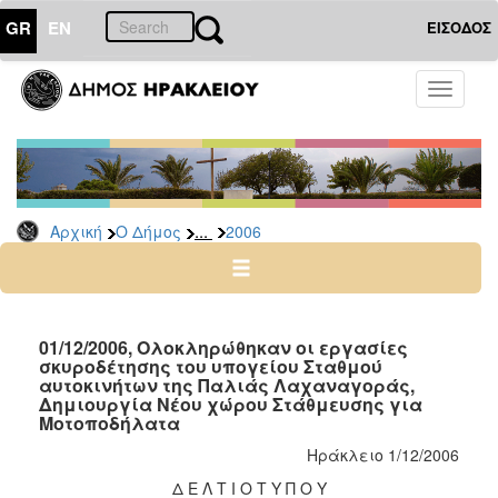
GR
EN
ΕΙΣΟΔΟΣ
Ο
Toggle
ΔΗΜΟΣ
navigati
Δελτία
Τύπου
Αρχείο
...
Αρχική
Ο Δήμος
2006
2026
2025
2024
2023
01/12/2006, Ολοκληρώθηκαν οι εργασίες
σκυροδέτησης του υπογείου Σταθμού
2022
αυτοκινήτων της Παλιάς Λαχαναγοράς,
2021
Δημιουργία Νέου χώρου Στάθμευσης για
Μοτοποδήλατα
2020
Ηράκλειο 1/12/2006
2019
Δ Ε Λ Τ Ι Ο Τ Υ Π Ο Υ