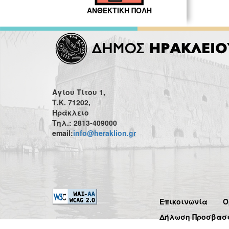
ΑΝΘΕΚΤΙΚΗ ΠΟΛΗ
Αγίου Τίτου 1,
Τ.Κ. 71202,
Ηράκλειο
Τηλ.: 2813-409000
email:
info@heraklion.gr
Επικοινωνία
Ό
Δήλωση Προσβασ