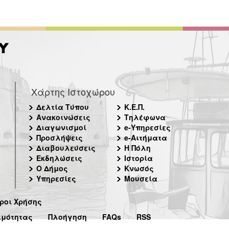
Χάρτης Ιστοχώρου
Δελτία Τύπου
Κ.Ε.Π.
Ανακοινώσεις
Τηλέφωνα
Διαγωνισμοί
e-Υπηρεσίες
Προσλήψεις
e-Αιτήματα
Διαβουλεύσεις
Η Πόλη
Εκδηλώσεις
Ιστορία
Ο Δήμος
Κνωσός
Υπηρεσίες
Μουσεία
ροι Χρήσης
ιμότητας
Πλοήγηση
FAQs
RSS