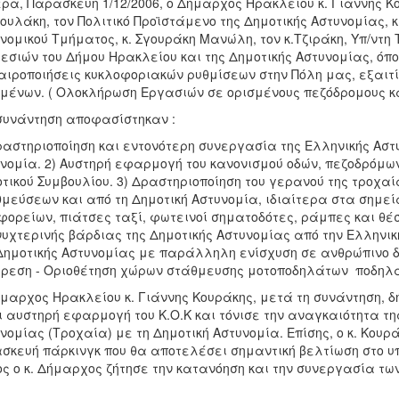
ρα, Παρασκευή 1/12/2006, ο Δήμαρχος Ηρακλείου κ. Γιάννης Κο
υλάκη, τον Πολιτικό Προϊστάμενο της Δημοτικής Αστυνομίας, κ.
νομικού Τμήματος, κ. Σγουράκη Μανώλη, τον κ.Τζιράκη, Υπ/ντ
εσιών του Δήμου Ηρακλείου και της Δημοτικής Αστυνομίας, όπ
αιροποιήσεις κυκλοφοριακών ρυθμίσεων στην Πόλη μας, εξαιτ
μένων. ( Ολοκλήρωση Εργασιών σε ορισμένους πεζόδρομους κ
συνάντηση αποφασίστηκαν :
ραστηριοποίηση και εντονότερη συνεργασία της Ελληνικής Αστ
νομία. 2) Αυστηρή εφαρμογή του κανονισμού οδών, πεζοδρόμ
τικού Συμβουλίου. 3) Δραστηριοποίηση του γερανού της τροχ
μεύσεων και από τη Δημοτική Αστυνομία, ιδιαίτερα στα σημεί
ορείων, πιάτσες ταξί, φωτεινοί σηματοδότες, ράμπες και θέσε
νυχτερινής βάρδιας της Δημοτικής Αστυνομίας από την Ελληνι
Δημοτικής Αστυνομίας με παράλληλη ενίσχυση σε ανθρώπινο δ
ρεση - Οριοθέτηση χώρων στάθμευσης μοτοποδηλάτων  ποδηλά
μαρχος Ηρακλείου κ. Γιάννης Κουράκης, μετά τη συνάντηση, 
ι αυστηρή εφαρμογή του Κ.Ο.Κ και τόνισε την αναγκαιότητα τ
νομίας (Τροχαία) με τη Δημοτική Αστυνομία. Επίσης, ο κ. Κο
σκευή πάρκινγκ που θα αποτελέσει σημαντική βελτίωση στο υ
ς ο κ. Δήμαρχος ζήτησε την κατανόηση και την συνεργασία των