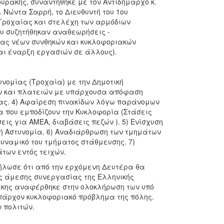
υράκης, συναντήθηκε με τον Αντιδήμαρχο κ.
 Νώντα Σαρρή, το Διευθυντή του 1ου
η Τροχαίας και στελέχη των αρμόδιων
ου συζητήθηκαν αναθεωρήσεις -
ίας νέων συνθηκών και κυκλοφοριακών
αι έναρξη εργασιών σε άλλους).
υνομίας (Τροχαία) με την Δημοτική
ων και πλατειών με υπάρχουσα απόφαση
αίας. 4) Αφαίρεση πινακίδων λόγω παράνομων
α που εμποδίζουν την Κυκλοφορία (Στάσεις
ις για ΑΜΕΑ, διαβάσεις πεζών ). 5) Ενίσχυση
κή Αστυνομία. 6) Αναδιάρθρωση των τμημάτων
υναμικό του τμήματος στάθμευσης. 7)
των εντός τειχών.
δήλωσε ότι από την ερχόμενη Δευτέρα θα
ης άμεσης συνεργασίας της Ελληνικής
υράκης αναφέρθηκε στην ολοκλήρωση των υπό
πάρχον κυκλοφοριακό πρόβλημα της πόλης.
 πολιτών.