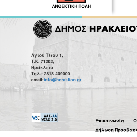
ΑΝΘΕΚΤΙΚΗ ΠΟΛΗ
Αγίου Τίτου 1,
Τ.Κ. 71202,
Ηράκλειο
Τηλ.: 2813-409000
email:
info@heraklion.gr
Επικοινωνία
Ό
Δήλωση Προσβασ