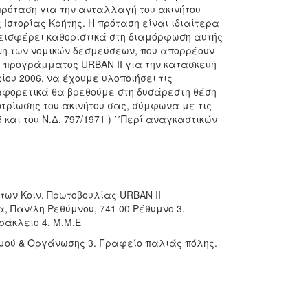
 πρόταση για την ανταλλαγή του ακινήτου
 Ιστορίας Κρήτης. Η πρόταση είναι ιδιαίτερα
εισφέρει καθοριστικά στη διαμόρφωση αυτής
ηψη των νομικών δεσμεύσεων, που απορρέουν
υ προγράμματος URBAN II για την κατασκευή
ίου 2006, να έχουμε υλοποιήσει τις
αφορετικά θα βρεθούμε στη δυσάρεστη θέση
οτρίωσης του ακινήτου σας, σύμφωνα με τις
 και του Ν.Δ. 797/1971 ) ΄΄Περί αναγκαστικών
των Κοιν. Πρωτοβουλίας URBAN II
, Παν/λη Ρεθύμνου, 741 00 Ρέθυμνο 3.
ράκλειο 4. Μ.Μ.Ε
μού & Οργάνωσης 3. Γραφείο παλιάς πόλης.