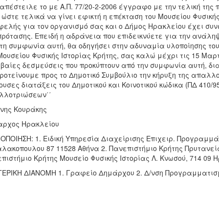
απέστειλε το με Α.Π. 77/20-2-2006 έγγραφο με την τελική της
 ώστε τελικά να γίνει εφικτή η επέκταση του Μουσείου Φυσικής
ελής για τον οργανισμό σας και ο Δήμος Ηρακλείου έχει συν
πρότασης. Επειδή η αδράνεια που επιδεικνύετε για την ανάλ
τη συμφωνία αυτή, θα οδηγήσει στην αδυναμία υλοποίησης το
Μουσείου Φυσικής Ιστορίας Κρήτης, σας καλώ μέχρι τις 15 Μαρτ
βαίες δεσμεύσεις που προκύπτουν από την συμφωνία αυτή, δι
ροτείνουμε προς το Δημοτικό Συμβούλιο την κήρυξη της απαλλ
ουσες διατάξεις του Δημοτικού και Κοινοτικού κώδικα (ΠΔ 410/95
λλοτριώσεων΄΄
νης Κουράκης
αρχος Ηρακλείου
ΟΠΟΙΗΣΗ: 1. Ειδική Υπηρεσία Διαχείρισης Επιχειρ. Προγραμμά
λακοπουλου 87 11528 Αθήνα 2. Πανεπιστήμιο Κρήτης Πρυτανεία
πιστήμιο Κρήτης Μουσείο Φυσικής Ιστορίας Λ. Κνωσού, 714 09 Η
ΕΡΙΚΗ ΔΙΑΝΟΜΗ 1. Γραφείο Δημάρχου 2. Δ/νση Προγραμματισ