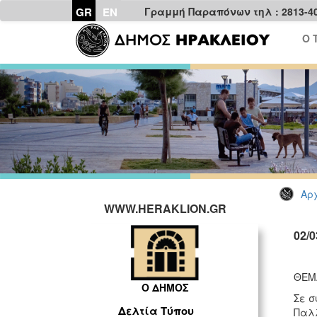
GR
EN
Γραμμή Παραπόνων τηλ : 2813-4
Ο 
Αρχ
WWW.HERAKLION.GR
02/
ΘΕΜΑ
Ο ΔΗΜΟΣ
Σε σ
Δελτία Τύπου
Παλλ