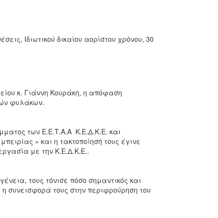
εις, Ιδιωτικού δικαίου αορίστου χρόνου, 30
ίου κ. Γιάννη Κουράκη, η απόφαση
κών φυλάκων.
τος των Ε.Ε.Τ.Α.Α  Κ.Ε.Δ.Κ.Ε. και
πειρίας » και η τακτοποίησή τους έγινε
γασία με την Κ.Ε.Δ.Κ.Ε..
ένεια, τους τόνισε πόσο σημαντικός και
ι η συνεισφορά τους στην περιφρούρηση του