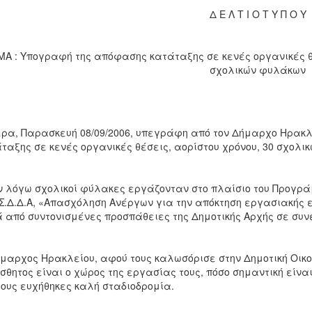
Δ Ε Λ Τ Ι Ο Τ Υ Π Ο Υ
Α : Υπογραφή της απόφασης κατάταξης σε κενές οργανικές θέσ
σχολικών φυλάκων
ρα, Παρασκευή 08/09/2006, υπεγράφη από τον Δήμαρχο Ηρακλε
ταξης σε κενές οργανικές θέσεις, αορίστου χρόνου, 30 σχολι
ν λόγω σχολικοί φύλακες εργάζονταν στο πλαίσιο του Προγράμμα
Σ.Δ.Δ.Α, «Απασχόληση Ανέργων για την απόκτηση εργασιακής εμ
 από συντονισμένες προσπάθειες της Δημοτικής Αρχής σε συνερ
μαρχος Ηρακλείου, αφού τους καλωσόρισε στην Δημοτική Οικογ
σθητος είναι ο χώρος της εργασίας τους, πόσο σημαντική είνα
τους ευχήθηκες καλή σταδιοδρομία.