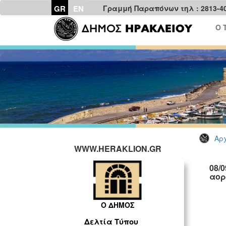
GR
EN
Γραμμή Παραπόνων τηλ : 2813-4
Ο 
Αρχ
WWW.HERAKLION.GR
08/
αορ
Ο ΔΗΜΟΣ
Δελτία Τύπου