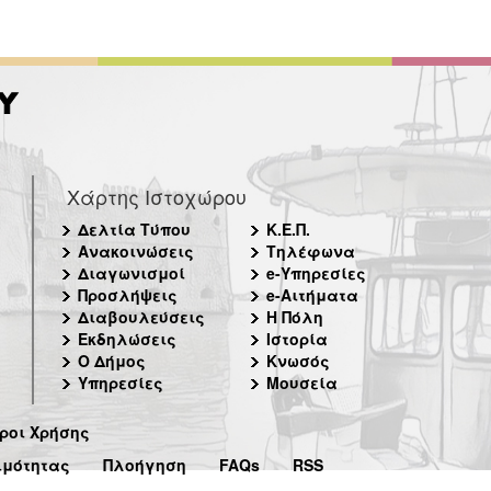
Χάρτης Ιστοχώρου
Δελτία Τύπου
Κ.Ε.Π.
Ανακοινώσεις
Τηλέφωνα
Διαγωνισμοί
e-Υπηρεσίες
Προσλήψεις
e-Αιτήματα
Διαβουλεύσεις
Η Πόλη
Εκδηλώσεις
Ιστορία
Ο Δήμος
Κνωσός
Υπηρεσίες
Μουσεία
ροι Χρήσης
ιμότητας
Πλοήγηση
FAQs
RSS