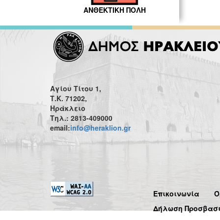
ΑΝΘΕΚΤΙΚΗ ΠΟΛΗ
Αγίου Τίτου 1,
Τ.Κ. 71202,
Ηράκλειο
Τηλ.: 2813-409000
email:
info@heraklion.gr
Επικοινωνία
Ό
Δήλωση Προσβασ