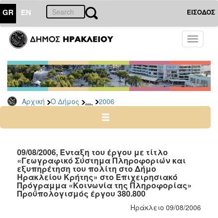
GR
EN
ΕΙΣΟΔΟΣ
Ο
Toggle
ΔΗΜΟΣ
navigati
Δελτία
Τύπου
Αρχείο
...
Αρχική
Ο Δήμος
2006
2026
2025
2024
2023
09/08/2006, Ένταξη του έργου με τίτλο
«Γεωγραφικό Σύστημα Πληροφοριών και
2022
εξυπηρέτηση του πολίτη στο Δήμο
2021
Ηρακλείου Κρήτης» στο Επιχειρησιακό
Πρόγραμμα «Κοινωνία της Πληροφορίας»
2020
Προϋπολογισμός έργου 380.800
2019
Ηράκλειο 09/08/2006