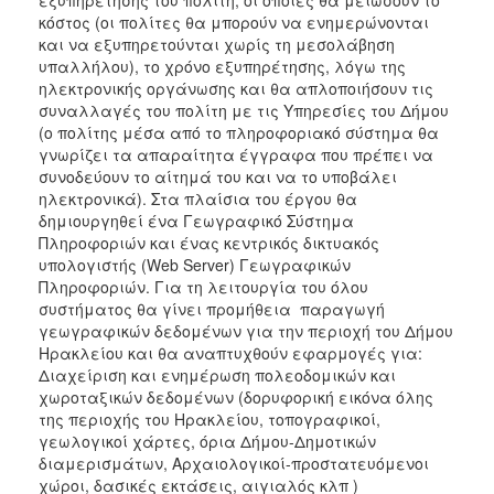
ΑΝΘΕΚΤΙΚΗ
κόστος (οι πολίτες θα μπορούν να ενημερώνονται
ΠΟΛΗ
και να εξυπηρετούνται χωρίς τη μεσολάβηση
υπαλλήλου), το χρόνο εξυπηρέτησης, λόγω της
ηλεκτρονικής οργάνωσης και θα απλοποιήσουν τις
συναλλαγές του πολίτη με τις Υπηρεσίες του Δήμου
(ο πολίτης μέσα από το πληροφοριακό σύστημα θα
γνωρίζει τα απαραίτητα έγγραφα που πρέπει να
συνοδεύουν το αίτημά του και να το υποβάλει
ηλεκτρονικά). Στα πλαίσια του έργου θα
δημιουργηθεί ένα Γεωγραφικό Σύστημα
Πληροφοριών και ένας κεντρικός δικτυακός
υπολογιστής (Web Server) Γεωγραφικών
Πληροφοριών. Για τη λειτουργία του όλου
συστήματος θα γίνει προμήθεια  παραγωγή
γεωγραφικών δεδομένων για την περιοχή του Δήμου
Ηρακλείου και θα αναπτυχθούν εφαρμογές για: 
Διαχείριση και ενημέρωση πολεοδομικών και
χωροταξικών δεδομένων (δορυφορική εικόνα όλης
της περιοχής του Ηρακλείου, τοπογραφικοί,
γεωλογικοί χάρτες, όρια Δήμου-Δημοτικών
διαμερισμάτων, Αρχαιολογικοί-προστατευόμενοι
χώροι, δασικές εκτάσεις, αιγιαλός κλπ ) 