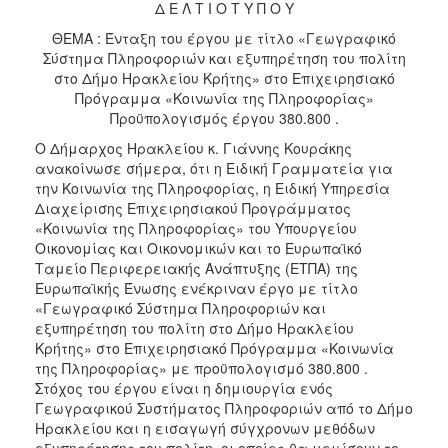
2018
Δ Ε Λ Τ Ι Ο Τ Υ Π Ο Υ
2017
ΘΕΜΑ : Ένταξη του έργου με τίτλο «Γεωγραφικό
Σύστημα Πληροφοριών και εξυπηρέτηση του πολίτη
2016
στο Δήμο Ηρακλείου Κρήτης» στο Επιχειρησιακό
2015
Πρόγραμμα «Κοινωνία της Πληροφορίας»
Προϋπολογισμός έργου 380.800 .
2013
Ο Δήμαρχος Ηρακλείου κ. Γιάννης Κουράκης
2012
ανακοίνωσε σήμερα, ότι η Ειδική Γραμματεία για
2011
την Κοινωνία της Πληροφορίας, η Ειδική Υπηρεσία
Διαχείρισης Επιχειρησιακού Προγράμματος
2010
«Κοινωνία της Πληροφορίας» του Υπουργείου
2006
Οικονομίας και Οικονομικών και το Ευρωπαϊκό
Ταμείο Περιφερειακής Ανάπτυξης (ΕΤΠΑ) της
Ευρωπαϊκής Ένωσης ενέκριναν έργο με τίτλο
«Γεωγραφικό Σύστημα Πληροφοριών και
εξυπηρέτηση του πολίτη στο Δήμο Ηρακλείου
Ο
Κρήτης» στο Επιχειρησιακό Πρόγραμμα «Κοινωνία
ΤΟΠΟΣ
της Πληροφορίας» με προϋπολογισμό 380.800 .
ΜΑΣ
Στόχος του έργου είναι η δημιουργία ενός
Γεωγραφικού Συστήματος Πληροφοριών από το Δήμο
ΠΟΛΙΤΙΣΜΟΣ
Ηρακλείου και η εισαγωγή σύγχρονων μεθόδων
εξυπηρέτησης του πολίτη, οι οποίες θα μειώσουν το