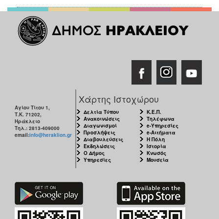
Χάρτης Ιστοχώρου
Αγίου Τίτου 1,
Δελτία Τύπου
Κ.Ε.Π.
Τ.Κ. 71202,
Ανακοινώσεις
Τηλέφωνα
Ηράκλειο
Διαγωνισμοί
e-Υπηρεσίες
Τηλ.: 2813-409000
Προσλήψεις
e-Αιτήματα
email:
info@heraklion.gr
Διαβουλεύσεις
Η Πόλη
Εκδηλώσεις
Ιστορία
Ο Δήμος
Κνωσός
Υπηρεσίες
Μουσεία