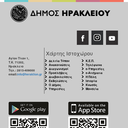
Χάρτης Ιστοχώρου
Αγίου Τίτου 1,
Δελτία Τύπου
Κ.Ε.Π.
Τ.Κ. 71202,
Ανακοινώσεις
Τηλέφωνα
Ηράκλειο
Διαγωνισμοί
e-Υπηρεσίες
Τηλ.: 2813-409000
Προσλήψεις
e-Αιτήματα
email:
info@heraklion.gr
Διαβουλεύσεις
Η Πόλη
Εκδηλώσεις
Ιστορία
Ο Δήμος
Κνωσός
Υπηρεσίες
Μουσεία