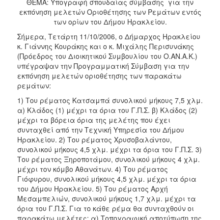
2018
ΘΕΜΑ: Υπογραφή σπουδαίας σύμβασης για την
εκπόνηση μελετών Οριοθέτησης των Ρεμάτων εντός
2017
των ορίων του Δήμου Ηρακλείου.
2016
Σήμερα, Τετάρτη 11/10/2006, ο Δήμαρχος Ηρακλείου
2015
κ. Γιάννης Κουράκης και ο κ. Μιχάλης Περισυνάκης
(Πρόεδρος του Διοικητικού Συμβουλίου του Ο.ΑΝ.Α.Κ.)
2013
υπέγραψαν την Προγραμματική Σύμβαση για την
2012
εκπόνηση μελετών οριοθέτησης των παρακάτω
ρεμάτων:
2011
1) Του ρέματος Κατσαμπά συνολικού μήκους 7,5 χλμ.
2010
α) Κλάδος (1) μέχρι τα όρια του Γ.Π.Σ. β) Κλάδος (2)
2006
μέχρι τα βόρεια όρια της μελέτης που έχει
συνταχθεί από την Τεχνική Υπηρεσία του Δήμου
Ηρακλείου. 2) Του ρέματος Χρυσοβαλάντου,
συνολικού μήκους 4,5 χλμ. μέχρι τα όρια του Γ.Π.Σ. 3)
Του ρέματος Ξηροποτάμου, συνολικού μήκους 4 χλμ.
Ο
μέχρι τον κόμβο Αθανάτων. 4) Του ρέματος
ΤΟΠΟΣ
Γιόφυρου, συνολικού μήκους 4,5 χλμ. μέχρι τα όρια
ΜΑΣ
του Δήμου Ηρακλείου. 5) Του ρέματος Αρχή
Μεσαμπελιών, συνολικού μήκους 1,7 χλμ. μέχρι τα
ΠΟΛΙΤΙΣΜΟΣ
όρια του Γ.Π.Σ. Για το κάθε ρέμα θα συνταχθούν οι
παρακάτω μελέτες: α) Τοπογραφική αποτύπωση της