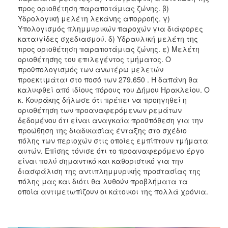
ΑΝΘΕΚΤΙΚΗ
προς οριοθέτηση παραποτάμιας ζώνης. β)
ΠΟΛΗ
Υδρολογική μελέτη λεκάνης απορροής. γ)
Υπολογισμός πλημμυρικών παροχών για διάφορες
καταιγίδες σχεδιασμού. δ) Υδραυλική μελέτη της
προς οριοθέτηση παραποτάμιας ζώνης. ε) Μελέτη
οριοθέτησης του επιλεγέντος τμήματος. Ο
προϋπολογισμός των ανωτέρω μελετών
προεκτιμάται στο ποσό των 279.650 . Η δαπάνη θα
καλυφθεί από ιδίους πόρους του Δήμου Ηρακλείου. Ο
κ. Κουράκης δήλωσε ότι πρέπει να προηγηθεί η
οριοθέτηση των προαναφερόμενων ρεμάτων
δεδομένου ότι είναι αναγκαία προϋπόθεση για την
προώθηση της διαδικασίας ένταξης στο σχέδιο
πόλης των περιοχών στις οποίες εμπίπτουν τμήματα
αυτών. Επίσης τόνισε ότι το προαναφερόμενο έργο
είναι πολύ σημαντικό και καθοριστικό για την
διασφάλιση της αντιπλημμυρικής προστασίας της
πόλης μας και διότι θα λυθούν προβλήματα τα
οποία αντιμετωπίζουν οι κάτοικοι της πολλά χρόνια.