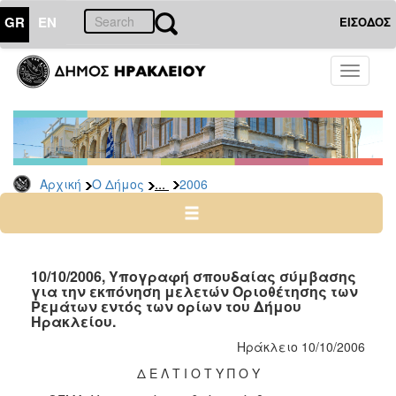
GR
EN
ΕΙΣΟΔΟΣ
Ο
Toggle
ΔΗΜΟΣ
navigati
Δελτία
Τύπου
Αρχείο
...
Αρχική
Ο Δήμος
2006
2026
2025
2024
2023
10/10/2006, Υπογραφή σπουδαίας σύμβασης
για την εκπόνηση μελετών Οριοθέτησης των
2022
Ρεμάτων εντός των ορίων του Δήμου
2021
Ηρακλείου.
2020
Ηράκλειο 10/10/2006
2019
Δ Ε Λ Τ Ι Ο Τ Υ Π Ο Υ