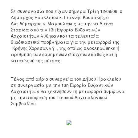
2018
2017
Σε συνεργασία που είχαν σήμερα Τρίτη 12/09/06, ο
Δήμαρχος Ηρακλείου κ. Γιάννης Κουράκης, ο
2016
Αντιδήμαρχος κ. Μαμουλάκης με την κα Λιάνα
2015
Σταρίδα από την 13η Εφορία Βυζαντινών
Αρχαιοτήτων λύθηκαν και τα τελευταία
2013
διαδικαστικά προβλήματα για την μεταφορά της
2012
¨Κρήνης Χορεσανλή¨., της οποίας ολοκληρώθηκε ή
αρίθμηση των δομημένων στοιχείων καθώς και η
2011
κατασκευή της μήτρας.
2010
2006
Τέλος από αύριο συνεργεία του Δήμου Ηρακλείου
σε συνεργασία με την 13η Εφορία Βυζαντινών
Αρχαιοτήτων θα ξεκινήσουν τη μεταφορά σύμφωνα
με την απόφαση του Τοπικού Αρχαιολογικού
Συμβουλίου.
Ο
ΤΟΠΟΣ
ΜΑΣ
ΠΟΛΙΤΙΣΜΟΣ