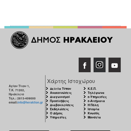
ΑΝΘΕΚΤΙΚΗ
ΠΟΛΗ
Χάρτης Ιστοχώρου
Αγίου Τίτου 1,
Δελτία Τύπου
Κ.Ε.Π.
Τ.Κ. 71202,
Ανακοινώσεις
Τηλέφωνα
Ηράκλειο
Διαγωνισμοί
e-Υπηρεσίες
Τηλ.: 2813-409000
Προσλήψεις
e-Αιτήματα
email:
info@heraklion.gr
Διαβουλεύσεις
Η Πόλη
Εκδηλώσεις
Ιστορία
Ο Δήμος
Κνωσός
Υπηρεσίες
Μουσεία