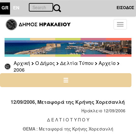
GR
EN
ΕΙΣΟΔΟΣ
Ο
Toggle
ΔΗΜΟΣ
navigati
Δελτία
Τύπου
Αρχείο
Αρχική
Ο Δήμος
Δελτία Τύπου
Αρχείο
2026
2006
2025
2024
2023
2022
12/09/2006, Μεταφορά της Κρήνης Χορεσανλή
2021
Ηράκλειο 12/09/2006
2020
Δ Ε Λ Τ Ι Ο Τ Υ Π Ο Υ
2019
ΘΕΜΑ : Μεταφορά της Κρήνης Χορεσανλή