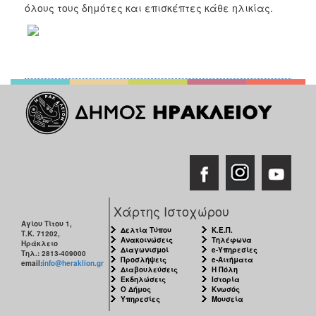
όλους τους δημότες και επισκέπτες κάθε ηλικίας.
Χάρτης Ιστοχώρου
Αγίου Τίτου 1,
Δελτία Τύπου
Κ.Ε.Π.
Τ.Κ. 71202,
Ανακοινώσεις
Τηλέφωνα
Ηράκλειο
Διαγωνισμοί
e-Υπηρεσίες
Τηλ.: 2813-409000
Προσλήψεις
e-Αιτήματα
email:
info@heraklion.gr
Διαβουλεύσεις
Η Πόλη
Εκδηλώσεις
Ιστορία
Ο Δήμος
Κνωσός
Υπηρεσίες
Μουσεία