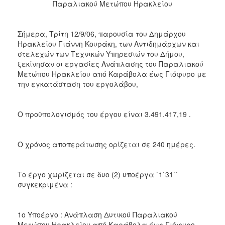
2018
Παραλιακού Μετώπου Ηρακλείου
2017
2016
Σήμερα, Τρίτη 12/9/06, παρουσία του Δημάρχου
Ηρακλείου Γιάννη Κουράκη, των Αντιδημάρχων και
2015
στελεχών των Τεχνικών Υπηρεσιών του Δήμου,
2013
ξεκίνησαν οι εργασίες Ανάπλασης του Παραλιακού
Μετώπου Ηρακλείου από Καράβολα έως Γιόφυρο με
2012
την εγκατάσταση του εργολάβου,
2011
2010
Ο προϋπολογισμός του έργου είναι 3.491.417,19 .
2006
Ο χρόνος αποπεράτωσης ορίζεται σε 240 ημέρες.
Ο
Το έργο χωρίζεται σε δυο (2) υποέργα `1`31``
ΤΟΠΟΣ
συγκεκριμένα :
ΜΑΣ
ΠΟΛΙΤΙΣΜΟΣ
1ο Υποέργο : Ανάπλαση Δυτικού Παραλιακού
Μετώπου Ηρακλείου από Καράβολα έως Γιόφυρο