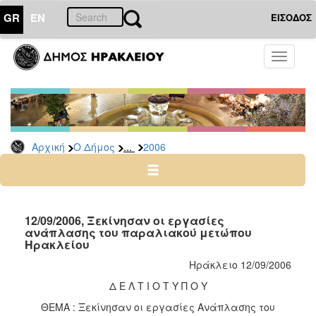
GR
EN
ΕΙΣΟΔΟΣ
Ο
Toggle
ΔΗΜΟΣ
navigati
Δελτία
Τύπου
Αρχείο
...
Αρχική
Ο Δήμος
2006
2026
2025
2024
2023
12/09/2006, Ξεκίνησαν οι εργασίες
ανάπλασης του παραλιακού μετώπου
2022
Ηρακλείου
2021
Ηράκλειο 12/09/2006
2020
Δ Ε Λ Τ Ι Ο Τ Υ Π Ο Υ
2019
ΘΕΜΑ : Ξεκίνησαν οι εργασίες Ανάπλασης του