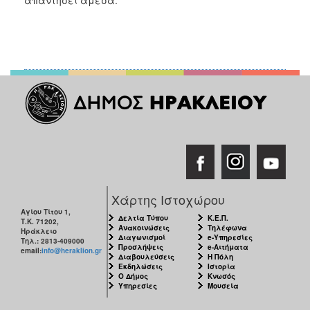
ΑΝΘΕΚΤΙΚΗ
ΠΟΛΗ
Χάρτης Ιστοχώρου
Αγίου Τίτου 1,
Δελτία Τύπου
Κ.Ε.Π.
Τ.Κ. 71202,
Ανακοινώσεις
Τηλέφωνα
Ηράκλειο
Διαγωνισμοί
e-Υπηρεσίες
Τηλ.: 2813-409000
Προσλήψεις
e-Αιτήματα
email:
info@heraklion.gr
Διαβουλεύσεις
Η Πόλη
Εκδηλώσεις
Ιστορία
Ο Δήμος
Κνωσός
Υπηρεσίες
Μουσεία