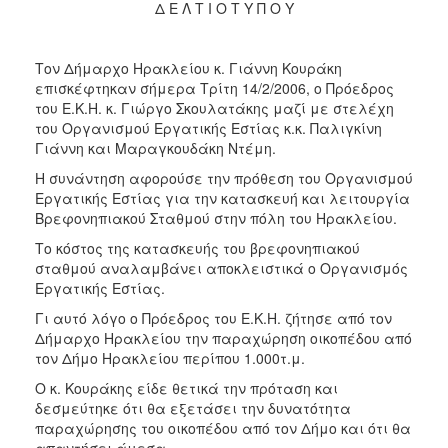
2018
Δ Ε Λ Τ Ι Ο Τ Υ Π Ο Υ
2017
2016
Τον Δήμαρχο Ηρακλείου κ. Γιάννη Κουράκη
επισκέφτηκαν σήμερα Τρίτη 14/2/2006, ο Πρόεδρος
2015
του Ε.Κ.Η. κ. Γιώργο Σκουλατάκης μαζί με στελέχη
2013
του Οργανισμού Εργατικής Εστίας κ.κ. Παλιγκίνη
Γιάννη και Μαραγκουδάκη Ντέμη.
2012
Η συνάντηση αφορούσε την πρόθεση του Οργανισμού
2011
Εργατικής Εστίας για την κατασκευή και λειτουργία
2010
Βρεφονηπιακού Σταθμού στην πόλη του Ηρακλείου.
2006
Το κόστος της κατασκευής του βρεφονηπιακού
σταθμού αναλαμβάνει αποκλειστικά ο Οργανισμός
Εργατικής Εστίας.
Γι αυτό λόγο ο Πρόεδρος του Ε.Κ.Η. ζήτησε από τον
Δήμαρχο Ηρακλείου την παραχώρηση οικοπέδου από
Ο
ΤΟΠΟΣ
τον Δήμο Ηρακλείου περίπου 1.000τ.μ.
ΜΑΣ
Ο κ. Κουράκης είδε θετικά την πρόταση και
δεσμεύτηκε ότι θα εξετάσει την δυνατότητα
ΠΟΛΙΤΙΣΜΟΣ
παραχώρησης του οικοπέδου από τον Δήμο και ότι θα
απαντήσει άμεσα.