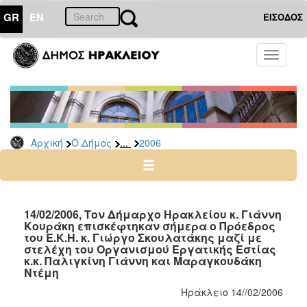
GR
EN
ΕΙΣΟΔΟΣ
Ο
Toggle
ΔΗΜΟΣ
navigati
Δελτία
Τύπου
Αρχείο
...
Αρχική
Ο Δήμος
2006
2026
2025
2024
2023
14/02/2006, Τον Δήμαρχο Ηρακλείου κ. Γιάννη
Κουράκη επισκέφτηκαν σήμερα ο Πρόεδρος
2022
του Ε.Κ.Η. κ. Γιώργο Σκουλατάκης μαζί με
2021
στελέχη του Οργανισμού Εργατικής Εστίας
κ.κ. Παλιγκίνη Γιάννη και Μαραγκουδάκη
2020
Ντέμη
2019
Ηράκλειο 14//02/2006