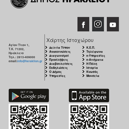
Χάρτης Ιστοχώρου
Αγίου Τίτου 1,
Δελτία Τύπου
Κ.Ε.Π.
Τ.Κ. 71202,
Ανακοινώσεις
Τηλέφωνα
Ηράκλειο
Διαγωνισμοί
e-Υπηρεσίες
Τηλ.: 2813-409000
Προσλήψεις
e-Αιτήματα
email:
info@heraklion.gr
Διαβουλεύσεις
Η Πόλη
Εκδηλώσεις
Ιστορία
Ο Δήμος
Κνωσός
Υπηρεσίες
Μουσεία