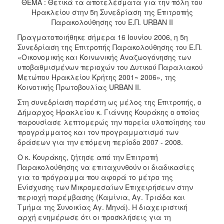
2018
ΘΕΜΑ : Θετικά τα αποτελέσματα για την πόλη του
Ηρακλείου στην 5η Συνεδρίαση της Επιτροπής
2017
Παρακολούθησης του Ε.Π. URBAN II
2016
Πραγματοποιήθηκε σήμερα 16 Ιουνίου 2006, η 5η
2015
Συνεδρίαση της Επιτροπής Παρακολούθησης του Ε.Π.
«Οικονομικής και Κοινωνικής Αναζωογόνησης των
2013
υποβαθμισμένων περιοχών του Δυτικού Παραλιακού
2012
Μετώπου Ηρακλείου Κρήτης 2001~ 2006», της
Κοινοτικής Πρωτοβουλίας URBAN II.
2011
Στη συνεδρίαση παρέστη ως μέλος της Επιτροπής, ο
2010
Δήμαρχος Ηρακλείου κ. Γιάννης Κουράκης ο οποίος
2006
παρουσίασε λεπτομερώς την πορεία υλοποίησης του
προγράμματος και τον προγραμματισμό των
δράσεων για την επόμενη περίοδο 2007 - 2008.
Ο κ. Κουράκης, ζήτησε από την Επιτροπή
Παρακολούθησης να επιταχυνθούν οι διαδικασίες
Ο
για το πρόγραμμα που αφορά το μέτρο της
ΤΟΠΟΣ
ΜΑΣ
Ενίσχυσης των Μικρομεσαίων Επιχειρήσεων στην
περιοχή παρέμβασης (Καμίνια, Αγ. Τριάδα και
Τμήμα της Συνοικίας Αγ. Μηνά). Η διαχειριστική
ΠΟΛΙΤΙΣΜΟΣ
αρχή ενημέρωσε ότι οι προσκλήσεις για τη