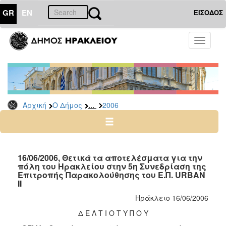
GR
EN
ΕΙΣΟΔΟΣ
Ο
Toggle
ΔΗΜΟΣ
navigati
Δελτία
Τύπου
Αρχείο
...
Αρχική
Ο Δήμος
2006
2026
2025
2024
2023
16/06/2006, Θετικά τα αποτελέσματα για την
πόλη του Ηρακλείου στην 5η Συνεδρίαση της
2022
Επιτροπής Παρακολούθησης του Ε.Π. URBAN
2021
II
2020
Ηράκλειο 16/06/2006
2019
Δ Ε Λ Τ Ι Ο Τ Υ Π Ο Υ