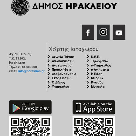
ΑΝΘΕΚΤΙΚΗ
ΠΟΛΗ
Χάρτης Ιστοχώρου
Αγίου Τίτου 1,
Δελτία Τύπου
Κ.Ε.Π.
Τ.Κ. 71202,
Ανακοινώσεις
Τηλέφωνα
Ηράκλειο
Διαγωνισμοί
e-Υπηρεσίες
Τηλ.: 2813-409000
Προσλήψεις
e-Αιτήματα
email:
info@heraklion.gr
Διαβουλεύσεις
Η Πόλη
Εκδηλώσεις
Ιστορία
Ο Δήμος
Κνωσός
Υπηρεσίες
Μουσεία