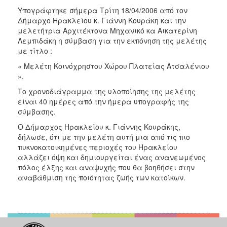
2018
Υπογράφτηκε σήμερα Τρίτη 18/04/2006 από τον
2017
Δήμαρχο Ηρακλείου κ. Γιάννη Κουράκη και την
μελετήτρια Αρχιτέκτονα Μηχανικό κα Αικατερίνη
2016
Λεμπιδάκη η σύμβαση για την εκπόνηση της μελέτης
2015
με τίτλο :
2013
« Μελέτη Κοινόχρηστου Χώρου Πλατείας Ατσαλένιου
».
2012
Το χρονοδιάγραμμα της υλοποίησης της μελέτης
2011
είναι 40 ημέρες από την ήμερα υπογραφής της
2010
σύμβασης.
2006
Ο Δήμαρχος Ηρακλείου κ. Γιάννης Κουράκης,
δήλωσε, ότι με την μελέτη αυτή μια από τις πιο
πυκνοκατοικημένες περιοχές του Ηρακλείου
αλλάζει όψη και δημιουργείται ένας ανανεωμένος
πόλος έλξης και αναψυχής που θα βοηθήσει στην
Ο
αναβάθμιση της ποιότητας ζωής των κατοίκων.
ΤΟΠΟΣ
ΜΑΣ
ΠΟΛΙΤΙΣΜΟΣ