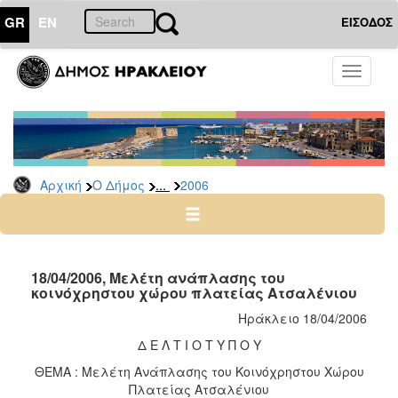
GR
EN
ΕΙΣΟΔΟΣ
Ο
Toggle
ΔΗΜΟΣ
navigati
Δελτία
Τύπου
Αρχείο
...
Αρχική
Ο Δήμος
2006
2026
2025
2024
2023
18/04/2006, Μελέτη ανάπλασης του
κοινόχρηστου χώρου πλατείας Ατσαλένιου
2022
Ηράκλειο 18/04/2006
2021
Δ Ε Λ Τ Ι Ο Τ Υ Π Ο Υ
2020
ΘΕΜΑ : Μελέτη Ανάπλασης του Κοινόχρηστου Χώρου
2019
Πλατείας Ατσαλένιου