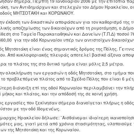
νησαν σήμερα, Πέμπτη 19 Ιανουαρίου 2006 με την επιτόπια πα
άκη, των Αντιδημάρχων και στελεχών του Δήμου Ηρακλείου, οι
 οδούς ΜΗΤΣΟΤΑΚΗ και ΚΟΡΩΝΑΙΟΥ.
ην έκδοση των δικαστικών αποφάσεων για τον καθορισμό της τ
λικής αποζημίωσης των δικαιούχων από τη ρυμοτόμηση, ο Δή
θεση στο Ταμείο Παρακαταθηκών και Δανείων (Τ.Π.Δ) ποσού 764
460,00  για την οδό Κορωναίου υπέρ των αντιστοίχων δικαιούχω
ός Μητσοτάκη είναι ένας σημαντικός δρόμος της Πόλης. Γειτνιάζ
ου. Από κυκλοφοριακής πλευράς αποτελεί βασικό άξονα αποφ
ρα το πλάτος της στο δυτικό τμήμα είναι μόλις 2,5 μέτρα.
ην ολοκλήρωση των εργασιών η οδός Μητσοτάκη, στο τμήμα πο
 το προβλεπόμενο πλάτος από το Σχέδιο Πόλης που είναι 6 μέτ
ύτερη διάνοιξη επί της οδού Κορωναίου περιλαμβάνει την π
 μήκος και πλάτος, και την απόδοσή της σε κοινή χρήση.
ις εργασίες που ξεκίνησαν σήμερα διανοίγεται πλήρως η οδός
ύστου με την οδό Ιδομενέως.
μαρχος Ηρακλείου δήλωσε: ¨Αισθάνομαι ιδιαίτερη ικανοποίηση 
ημότες μας, γιατί μετά από χρόνια στασιμότητας, υλοποιούμε
ων της Μητσοτάκη και της Κορωναίου.