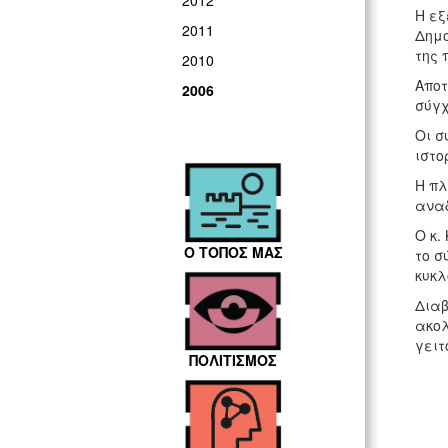
2012
Η εξ
2011
Δημο
της 
2010
Αποτ
2006
σύγχ
Οι σ
ιστο
Η πλ
αναδ
Ο κ.
Ο ΤΟΠΟΣ ΜΑΣ
το σ
κυκλ
Διαβ
ακολ
γειτ
ΠΟΛΙΤΙΣΜΟΣ