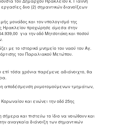
ρουσία του Δημάρχου Ηρακλείου κ. Γιάννη
 εργασίες δυο (2) σημαντικών διανοίξεων
ιμής μονάδος και τον υπολογισμό της
μος Ηρακλείου προχώρησε άμεσα στην
.939,00  για την οδό Μητσοτάκη και ποσού
ν.
ει με το ιστορικό μνημείο του ναού του Αγ.
όρτισης του Παραλιακού Μετώπου.
υ επί τόσα χρόνια παρέμενε αδιάνοιχτο, θα
ρα.
λήρη αποδέσμευση ρυμοτομούμενων τμημάτων,
 Κορωναίου και ενώνει την οδό 25ης
σήμερα και πιστεύω το ίδιο να νοιώθουν και
 την αναγκαία διάνοιξη των σημαντικών