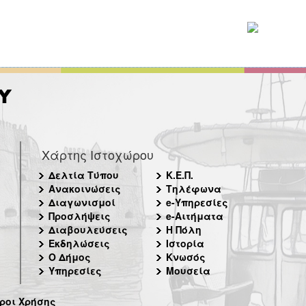
Χάρτης Ιστοχώρου
Δελτία Τύπου
Κ.Ε.Π.
Ανακοινώσεις
Τηλέφωνα
Διαγωνισμοί
e-Υπηρεσίες
Προσλήψεις
e-Αιτήματα
Διαβουλεύσεις
Η Πόλη
Εκδηλώσεις
Ιστορία
Ο Δήμος
Κνωσός
Υπηρεσίες
Μουσεία
ροι Χρήσης