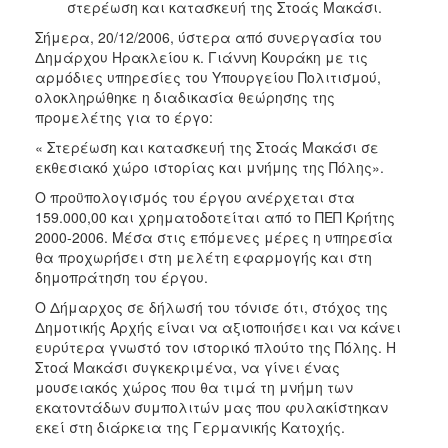
2018
στερέωση και κατασκευή της Στοάς Μακάσι.
2017
Σήμερα, 20/12/2006, ύστερα από συνεργασία του
Δημάρχου Ηρακλείου κ. Γιάννη Κουράκη με τις
2016
αρμόδιες υπηρεσίες του Υπουργείου Πολιτισμού,
2015
ολοκληρώθηκε η διαδικασία θεώρησης της
προμελέτης για το έργο:
2013
« Στερέωση και κατασκευή της Στοάς Μακάσι σε
2012
εκθεσιακό χώρο ιστορίας και μνήμης της Πόλης».
2011
Ο προϋπολογισμός του έργου ανέρχεται στα
2010
159.000,00 και χρηματοδοτείται από το ΠΕΠ Κρήτης
2000-2006. Μέσα στις επόμενες μέρες η υπηρεσία
2006
θα προχωρήσει στη μελέτη εφαρμογής και στη
δημοπράτηση του έργου.
Ο Δήμαρχος σε δήλωσή του τόνισε ότι, στόχος της
Δημοτικής Αρχής είναι να αξιοποιήσει και να κάνει
Ο
ευρύτερα γνωστό τον ιστορικό πλούτο της Πόλης. Η
ΤΟΠΟΣ
Στοά Μακάσι συγκεκριμένα, να γίνει ένας
ΜΑΣ
μουσειακός χώρος που θα τιμά τη μνήμη των
εκατοντάδων συμπολιτών μας που φυλακίστηκαν
ΠΟΛΙΤΙΣΜΟΣ
εκεί στη διάρκεια της Γερμανικής Κατοχής.