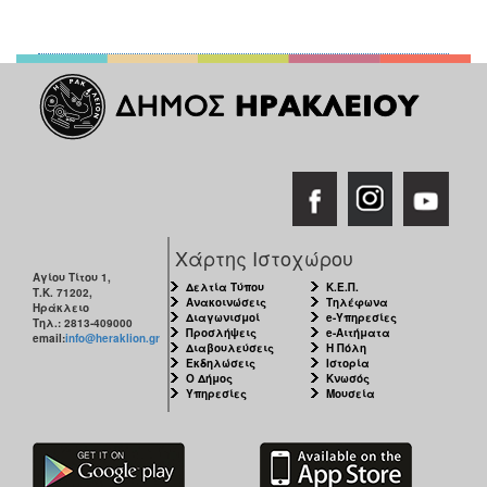
ΑΝΘΕΚΤΙΚΗ
ΠΟΛΗ
Χάρτης Ιστοχώρου
Αγίου Τίτου 1,
Δελτία Τύπου
Κ.Ε.Π.
Τ.Κ. 71202,
Ανακοινώσεις
Τηλέφωνα
Ηράκλειο
Διαγωνισμοί
e-Υπηρεσίες
Τηλ.: 2813-409000
Προσλήψεις
e-Αιτήματα
email:
info@heraklion.gr
Διαβουλεύσεις
Η Πόλη
Εκδηλώσεις
Ιστορία
Ο Δήμος
Κνωσός
Υπηρεσίες
Μουσεία