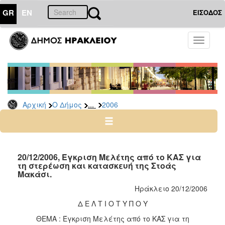
GR
EN
ΕΙΣΟΔΟΣ
Ο
Toggle
ΔΗΜΟΣ
navigati
Δελτία
Τύπου
Αρχείο
...
Αρχική
Ο Δήμος
2006
2026
2025
2024
2023
20/12/2006, Έγκριση Μελέτης από το ΚΑΣ για
τη στερέωση και κατασκευή της Στοάς
2022
Μακάσι.
2021
Ηράκλειο 20/12/2006
2020
Δ Ε Λ Τ Ι Ο Τ Υ Π Ο Υ
2019
ΘΕΜΑ : Έγκριση Μελέτης από το ΚΑΣ για τη