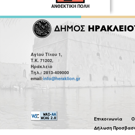
ΑΝΘΕΚΤΙΚΗ ΠΟΛΗ
Αγίου Τίτου 1,
Τ.Κ. 71202,
Ηράκλειο
Τηλ.: 2813-409000
email:
info@heraklion.gr
Επικοινωνία
Ό
Δήλωση Προσβασ