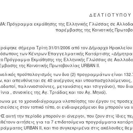
Δ Ε Λ Τ Ι Ο Τ Υ Π Ο Υ
Α: Πρόγραμμα εκμάθησης της Ελληνικής Γλώσσας σε Αλλοδαπ
παρέμβασης της Κοινοτικής Πρωτοβο
ράφηκε σήμερα Τρίτη 31/01/2006 από τον Δήμαρχο Ηρακλείου κ
όσωπους των Κέντρων Επαγγελματικής Κατάρτισης «Δήμητρα»
το Πρόγραμμα Εκμάθησης της Ελληνικής Γλώσσας σε Aαλλοδαπ
μβασης της Κοινοτικής Πρωτοβουλίας URBAN II.
νολικός προϋπολογισμός των δυο (2) προγραμμάτων είναι 132.7
, και απευθύνεται σε 40 ανέργους και υποαπασχολούμενους,
οδαποί, παλιννοστούντες, μετανάστες και τσιγγάνοι), που δ
ίνια , συνοικίες της Αγ. Τριάδας και του Αγ. Μηνά).
ωνα με το χρονοδιάγραμμα υλοποίησης του έργου τις προσεχεί
σιεύσεις στον τοπικό τύπο, οι ενδιαφερόμενοι θα μπορούν να υ
ΗΣ αυτή την περίοδο μπορούν οι άνεργοι, που ζουν στις ίδιες π
θέτουν αιτήσεις για τα 7 επιδοτούμενα προγράμματα κατάρτι
ράμματος URBAN II, και πιο συγκεκριμένα στις ακόλουθες θεμ