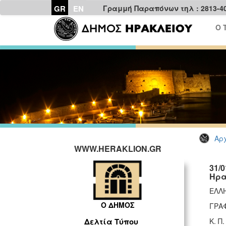
GR
EN
Γραμμή Παραπόνων τηλ : 2813-4
Ο 
Αρχ
WWW.HERAKLION.GR
31/
Ηρα
ΕΛΛ
Ο ΔΗΜΟΣ
ΓΡΑ
Κ. Π
Δελτία Τύπου