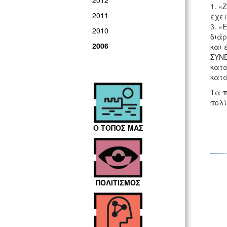
2012
1. «
2011
έχει
3. «
2010
διάρ
2006
και 
ΣΥΝΕ
κατά
κατά
Τα π
πολί
Ο ΤΟΠΟΣ ΜΑΣ
ΠΟΛΙΤΙΣΜΟΣ