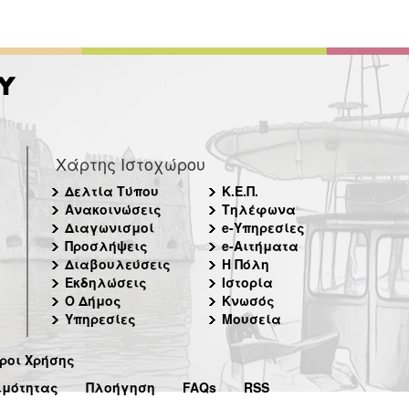
Χάρτης Ιστοχώρου
Δελτία Τύπου
Κ.Ε.Π.
Ανακοινώσεις
Τηλέφωνα
Διαγωνισμοί
e-Υπηρεσίες
Προσλήψεις
e-Αιτήματα
Διαβουλεύσεις
Η Πόλη
Εκδηλώσεις
Ιστορία
Ο Δήμος
Κνωσός
Υπηρεσίες
Μουσεία
ροι Χρήσης
ιμότητας
Πλοήγηση
FAQs
RSS